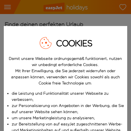
Finde deinen perfekten Urlaub
Ab
COOKIES
Flughafen wählen
Beginne mit der Eingabe für die automatische Vervollständigung. W
Nach
Damit unsere Webseite ordnungsgemäß funktioniert, nutzen
wir unbedingt erforderliche Cookies.
Reiseziel wählen
Mit Ihrer Einwilligung, die Sie jederzeit widerrufen oder
Beginne mit der Eingabe für die automatische Vervollständigung. W
anpassen können, verwenden wir Cookies sowohl als auch
Wann
Cookie freie Technologie um:
Reisezeitraum wählen
die Leistung und Funktionalität unserer Webseite zu
Wähle ein Ab- und Rückflugdatum aus.
Wer
verbessern;
zur Personalisierung von Angeboten in der Werbung, die Sie
auf unserer Website sehen können;
um unsere Marketingleistung zu analysieren;
zur Bereitstellung von auf easyJet zugeschnittenen Werbe-
Suchen
und Marketinginhalten auf und außerhalb unserer Website