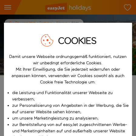
Reiseziel-Hub
Portugal
Algarve
Alvor
Urlaub in Alvor
COOKIES
7
Nächte
p.P. ab
Damit unsere Webseite ordnungsgemäß funktioniert, nutzen
Urlaub anzeigen
wir unbedingt erforderliche Cookies.
Es gelten die AGB
Mit Ihrer Einwilligung, die Sie jederzeit widerrufen oder
anpassen können, verwenden wir Cookies sowohl als auch
Cookie freie Technologie um:
Finde deinen perfekten Urlaub
die Leistung und Funktionalität unserer Webseite zu
verbessern;
Ab
zur Personalisierung von Angeboten in der Werbung, die Sie
auf unserer Website sehen können;
Beginne mit der Eingabe für die automatische Vervollständigung. W
um unsere Marketingleistung zu analysieren;
Nach
zur Bereitstellung von auf easyJet zugeschnittenen Werbe-
und Marketinginhalten auf und außerhalb unserer Website