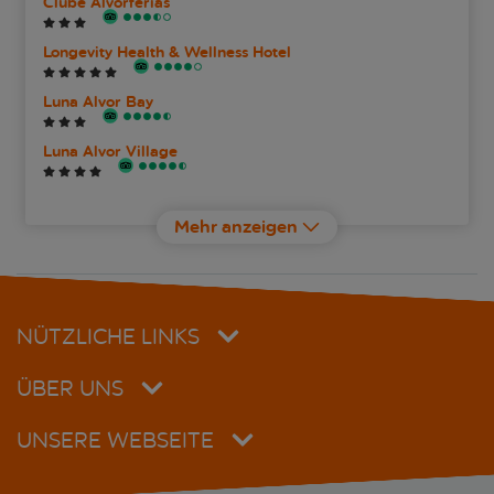
Clube Alvorferias
Longevity Health & Wellness Hotel
Luna Alvor Bay
Luna Alvor Village
Penina Golf Resort Hotel
Mehr anzeigen
Pestana Alvor Atlantico Beach Aparthotel
Pestana Alvor Beach Villas Seaside Resort
NÜTZLICHE LINKS
Pestana Alvor Park
ÜBER UNS
Pestana Alvor Praia
UNSERE WEBSEITE
Pestana Alvor South Beach