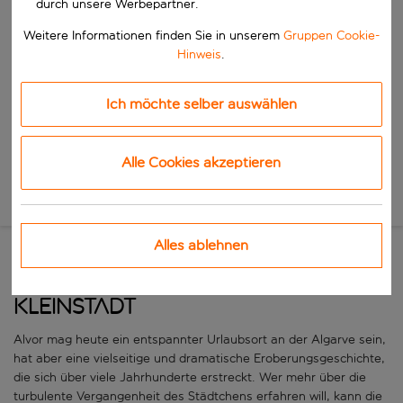
durch unsere Werbepartner.
Beginne mit der Eingabe für die automatische Vervollständigung. W
Wann
Weitere Informationen finden Sie in unserem
Gruppen Cookie-
Reisezeitraum wählen
Hinweis
.
Wähle ein Ab- und Rückflugdatum aus.
Wer
Ich möchte selber auswählen
Suchen
Alle Cookies akzeptieren
Neue Suche
Alles ablehnen
Eine historische portugiesische
Kleinstadt
Alvor mag heute ein entspannter Urlaubsort an der Algarve sein,
hat aber eine vielseitige und dramatische Eroberungsgeschichte,
die sich über viele Jahrhunderte erstreckt. Wer mehr über die
turbulente Vergangenheit des Städtchens erfahren will, kann die