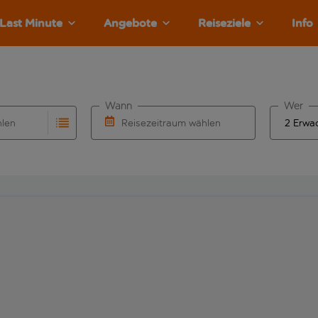
Last Minute
Angebote
Reiseziele
Info
Wann
Wer
hlen
Reisezeitraum wählen
llständigung. Wenn für den Abflughafen automatisch vervolls
Eingabe für die automatische Vervollständigung. Wenn für den
Wähle ein Ab- und Rückflugdatum aus.