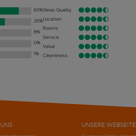
65
%
Sleep Quality
Location
26
%
Rooms
8
%
Service
0
%
Value
1
%
Cleanliness
 UNS
UNSERE WEBSEITE