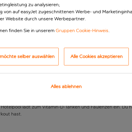
tingleistung zu analysieren;
ung von auf easyJet zugeschnittenen Werbe- und Marketinginha
er Website durch unsere Werbepartner.
onen finden Sie in unserem
Gruppen Cookie-Hinweis
.
 möchte selber auswählen
Alle Cookies akzeptieren
harme, wohin man au
Alles ablehnen
inen perfekten Sizilienurlaub brauchst. Am Rande des maleris
 Sand und das tiefblaue Wasser des Mittelmeers.
otelpool lädt zum Vitamin-D-Tanken und Faulenzen ein. Du 
rkout hast.