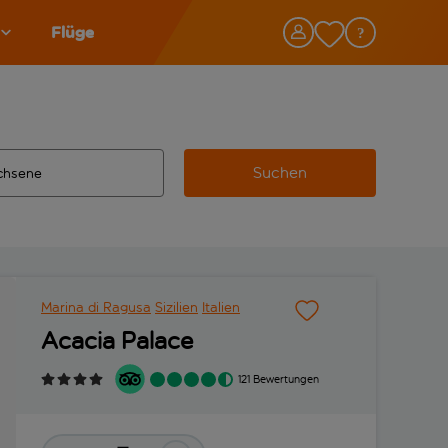
Flüge
Suchen
tändigte Ergebnisse verfügbar sind, verwende die Tabulatorta
 Zielflughafen automatisch vervollständigte Ergebnisse verfü
Marina di Ragusa
Sizilien
Italien
Acacia Palace
121 Bewertungen