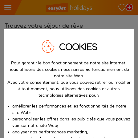
Trouvez votre séjour de rêve
À partir de
COOKIES
Choisissez votre aéroport
Commencez à taper pour la saisie automatique. Lorsque les résultats 
Vers
Pour garantir le bon fonctionnement de notre site Internet,
Choisissez votre destination
nous utilisons des cookies nécessaires au fonctionnement de
notre site Web.
Commencez à taper pour la saisie automatique. Lorsque les résultats 
Quand
Avec votre consentement, que vous pouvez retirer ou modifier
à tout moment, nous utilisons des cookies et autres
Choisissez vos dates
technologies alternatives pour:
Choisissez une date de départ et une date de retour.
Qui
améliorer les performances et les fonctionnalités de notre
site Web;
personnaliser les offres dans les publicités que vous pouvez
voir sur notre site Web;
Rechercher
analyser nos performances marketing;