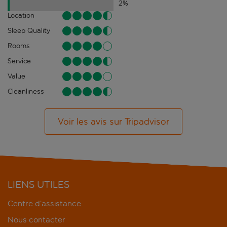
2
%
Location
Sleep Quality
Rooms
Service
Value
Cleanliness
Voir les avis sur Tripadvisor
LIENS UTILES
Centre d’assistance
Nous contacter