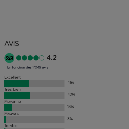
Avis
4.2
En fonction des 1'049 avis
Excellent
41
%
Très bien
42
%
Moyenne
13
%
Mauvais
3
%
Terrible