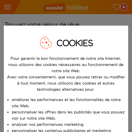
Trouvez votre séjour de rêve
À partir de
COOKIES
Choisissez votre aéroport
Commencez à taper pour la saisie automatique. Lorsque les résultats 
Vers
Pour garantir le bon fonctionnement de notre site Internet,
nous utilisons des cookies nécessaires au fonctionnement de
Choisissez votre destination
notre site Web.
Commencez à taper pour la saisie automatique. Lorsque les résultats 
Avec votre consentement, que vous pouvez retirer ou modifier
Quand
à tout moment, nous utilisons des cookies et autres
Choisissez vos dates
technologies alternatives pour:
Choisissez une date de départ et une date de retour.
Qui
améliorer les performances et les fonctionnalités de notre
site Web;
personnaliser les offres dans les publicités que vous pouvez
voir sur notre site Web;
analyser nos performances marketing;
Rechercher
personnaliser les contenus publicitaires et marketing