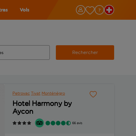
tras
Vols
Rechercher
éroport d’origine, utilisez la touche de tabulation pour les co
 automatique sont disponibles pour l’aéroport de destination, 
e retour.
Petrovac
Tivat
Monténégro
Hotel Harmony by
Aycon
66 avis