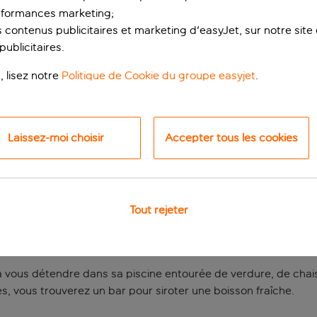
rformances marketing;
 contenus publicitaires et marketing d'easyJet, sur notre site et
ublicitaires.
, lisez notre
Politique de Cookie du groupe easyjet
.
Laissez-moi choisir
Accepter tous les cookies
roche de Petrovac
Tout rejeter
otel Harmony by Aycon
est niché au milieu de collines boisées
inutes à pied de la plage et des eaux scintillantes de la mer 
 à vous détendre dans sa piscine entourée de verdure, de chais
rès, vous trouverez un bar pour siroter une boisson fraîche.