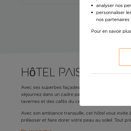
analyser nos pe
personnaliser les
nos partenaires p
Pour en savoir plus
Hôtel paisible p
Avec ses superbes façades blanchies à la chaux, l’
H
séjournez dans un cadre paisible, à seulement cinq m
tavernes et des cafés du centre-ville.
Avec son ambiance tranquille, cet hôtel vous invite
prélasser et faire dorer votre peau au soleil. Tout p