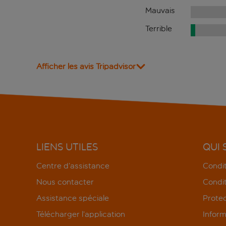
Mauvais
Terrible
Afficher les avis Tripadvisor
LIENS UTILES
QUI
Centre d’assistance
Condit
Nous contacter
Condit
Assistance spéciale
Protec
Télécharger l’application
Inform