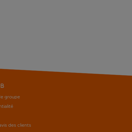
EB
 de groupe
tialité
'avis des clients