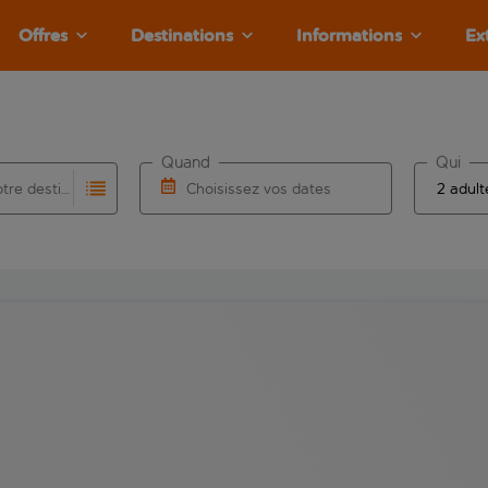
Offres
Destinations
Informations
Ex
Quand
Qui
Choisissez votre destination
Choisissez vos dates
e les résultats de saisie automatique sont disponibles pour l’a
 pour la saisie automatique. Lorsque les résultats de la saisie
Choisissez une date de départ et une date d