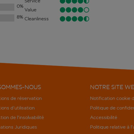
Service
0
%
Value
8
%
Cleanliness
 SOMMES-NOUS
NOTRE SITE W
ions de réservation
Notification cookie
ions d’utilisation
Politique de confiden
tion de l'insolvabilité
Accessibilité
ations Juridiques
Politique relative à l