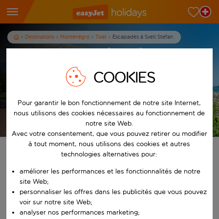
Destinations
Monténégro
Tivat
Escapades à Sveti Stefan
Vacances pas chères à Sveti
Stefan Monténégro
COOKIES
7
nuits
dès
p.p.
Pour garantir le bon fonctionnement de notre site Internet,
nous utilisons des cookies nécessaires au fonctionnement de
Afficher les vacances
notre site Web.
Les conditions générales s’appliquent
Avec votre consentement, que vous pouvez retirer ou modifier
à tout moment, nous utilisons des cookies et autres
Trouvez votre séjour de rêve
technologies alternatives pour:
améliorer les performances et les fonctionnalités de notre
À partir de
site Web;
personnaliser les offres dans les publicités que vous pouvez
voir sur notre site Web;
Commencez à taper pour la saisie automatique. Lorsque les résultats 
Vers
analyser nos performances marketing;