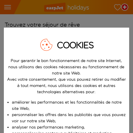
Trouvez votre séjour de rêve
À partir de
COOKIES
Choisissez votre aéroport
Commencez à taper pour la saisie automatique. Lorsque les résultats 
Vers
Pour garantir le bon fonctionnement de notre site Internet,
Choisissez votre destination
nous utilisons des cookies nécessaires au fonctionnement de
notre site Web.
Commencez à taper pour la saisie automatique. Lorsque les résultats 
Quand
Avec votre consentement, que vous pouvez retirer ou modifier
à tout moment, nous utilisons des cookies et autres
Choisissez vos dates
technologies alternatives pour:
Choisissez une date de départ et une date de retour.
Qui
améliorer les performances et les fonctionnalités de notre
site Web;
personnaliser les offres dans les publicités que vous pouvez
voir sur notre site Web;
Rechercher
analyser nos performances marketing;