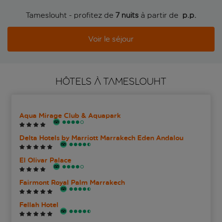
Tameslouht - profitez de
7 nuits
à partir de
 p.p.
Voir le séjour
HÔTELS À TAMESLOUHT
Aqua Mirage Club & Aquapark
Delta Hotels by Marriott Marrakech Eden Andalou
El Olivar Palace
Fairmont Royal Palm Marrakech
Fellah Hotel