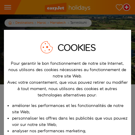
Destinations
Maroc
Marrakech
Tameslouht
Vacances pas chères à
Tameslouht au Maroc
COOKIES
7
nuits
dès
p.p.
Pour garantir le bon fonctionnement de notre site Internet,
nous utilisons des cookies nécessaires au fonctionnement de
Afficher les vacances
notre site Web.
Les conditions générales s’appliquent
Avec votre consentement, que vous pouvez retirer ou modifier
à tout moment, nous utilisons des cookies et autres
Trouvez votre séjour de rêve
technologies alternatives pour:
améliorer les performances et les fonctionnalités de notre
À partir de
site Web;
personnaliser les offres dans les publicités que vous pouvez
voir sur notre site Web;
Commencez à taper pour la saisie automatique. Lorsque les résultats 
Vers
analyser nos performances marketing;