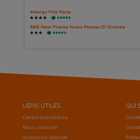
Albergo Villa Marta
B&B Hotel Firenze Nuovo Palazzo Di Giustizia
c-hotels Ambasciatori
Corte Guelfa Firenze
Duomo Luxury Florence
Forte16 Apartments View & Spa
Grand Hotel Minerva
LIENS UTILES
QUI
Hôtel Cimabue
Centre d’assistance
Condit
Nous contacter
Condit
Hotel Eden
Assistance spéciale
Protec