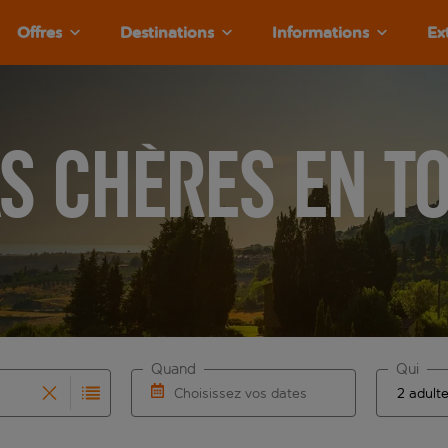
Offres
Destinations
Informations
Ex
s chères en T
Quand
Qui
Choisissez vos dates
que les résultats de saisie automatique sont disponibles pour l
r pour la saisie automatique. Lorsque les résultats de la sais
Choisissez une date de départ et une date 