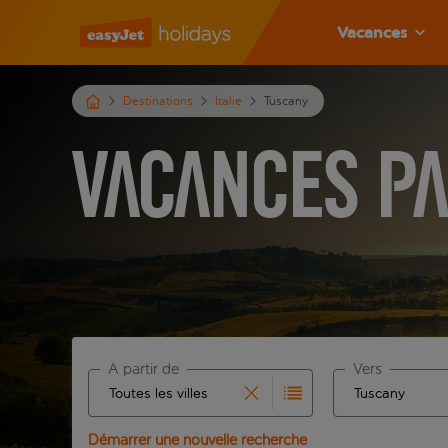
Vacances
Destinations
Italie
Tuscany
Vacances pa
À partir de
Vers
Commencez à taper pour la saisie automatique. Lors
Commencez à tape
Démarrer une nouvelle recherche