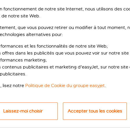
ATURES MOYENNES DE VOTRE
DESTI
on fonctionnement de notre site Internet, nous utilisons des c
 de notre site Web.
ement, que vous pouvez retirer ou modifier à tout moment, no
mars
avril
technologies alternatives pour:
°C
°C
14
18
rformances et les fonctionnalités de notre site Web;
s offres dans les publicités que vous pouvez voir sur notre sit
7 jours de pluie
8 jours de pluie
rformances marketing;
 contenus publicitaires et marketing d'easyJet, sur notre site et
ublicitaires.
, lisez notre
Politique de Cookie du groupe easyjet
.
S ET DES ACTIVITÉS PA
Laissez-moi choisir
Accepter tous les cookies
EN TUSCANY