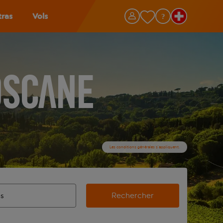
tras
Vols
oscane
Les conditions générales s’appliquent.
Rechercher
’aéroport d’origine, utilisez la touche de tabulation pour les
ie automatique sont disponibles pour l’aéroport de destination,
de retour.