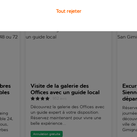
ttractions aux excursions d'une journée dans les sites his
à ne pas manquer dans Tuscany.
Tout rejeter
à Florence - Billets valables 24, 48 ou 72 heures
Visite de la galerie des Offices avec un guide local
Excursio
ibres
Visite de la galerie des
Excur
bles
Offices avec un guide local
Sienn
dépar
952 avis
Découvrez la galerie des Offices avec
Réserve
un guide expert à votre disposition.
eing
journée
Réservez maintenant pour vivre une
able 24,
découvr
belle expérience...
vous,
ville de
erbes
Gimign
Annulation gratuite