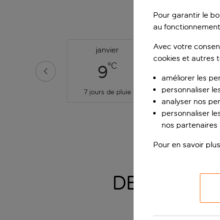
TEMPÉR
Pour garantir le b
au fonctionnement
Avec votre consent
janvier
février
cookies et autres 
°C
°C
9
10
améliorer les pe
personnaliser le
7 jours de pluie
7 jours de pluie
analyser nos pe
personnaliser les
nos partenaires p
Pour en savoir plus
DES VISITE