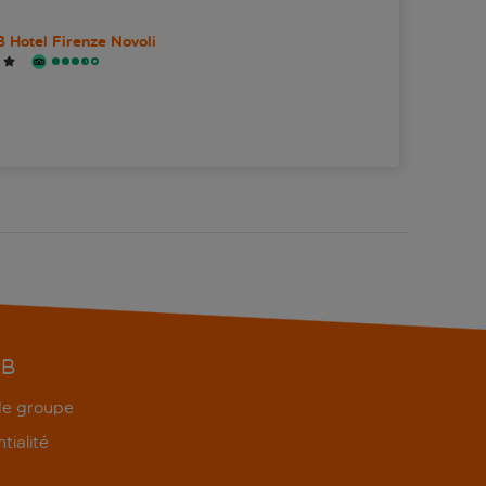
 Hotel Firenze Novoli
otels Joy Firenze
li Orafi
5 Hotel Calzaiuoli
nd Hotel Cavour
l Botticelli
EB
el della Signoria
 de groupe
tialité
el Grifone Firenze