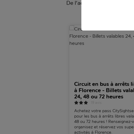
De l'accès prioritaire aux a
Circuit en bus à arrêts libres 
Circuit en bus à arrêts l
à Florence - Billets vala
24, 48 ou 72 heures
19 avis
Achetez votre pass CitySightse
pour les bus à arrêts libres val
48 ou 72 heures ! Renseignez-
organisez et réservez vos sup
activités à Florence.