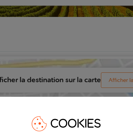
ficher la destination sur la carte
Afficher l
COOKIES