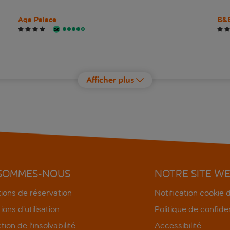
Aqa Palace
B&B
c-hotels Club
c-h
Afficher plus
Cosimo de Medici
Deg
Eurostars Florence Boutique
FH5
Grand Hotel Baglioni
Gra
Hôtel Berchielli
Hote
 SOMMES-NOUS
NOTRE SITE W
Hotel Continentale Lungarno Collection
Hot
ions de réservation
Notification cookie
ions d’utilisation
Politique de confiden
Hotel Fortunella
Hot
tion de l'insolvabilité
Accessibilité