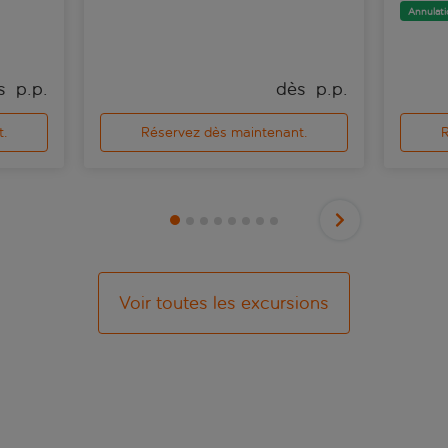
Annulati
s 
 p.p.
dès 
 p.p.
t.
Réservez dès maintenant.
R
Voir toutes les excursions