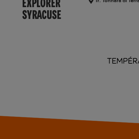
EXPLORER
Tr. Tonnara di Terr
SYRACUSE
TEMPÉR