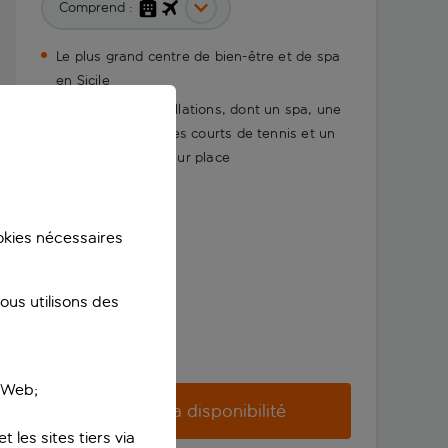
Comprend :
Le plus grand centre de bien-être et de spa
en Sicile
De superbes installations, dont un spa, une
salle de fitness, des courts de tennis et un
kinésithérapeute sur place
ookies nécessaires
us utilisons des
e Web;
Vérifier la disponibilité
 les sites tiers via