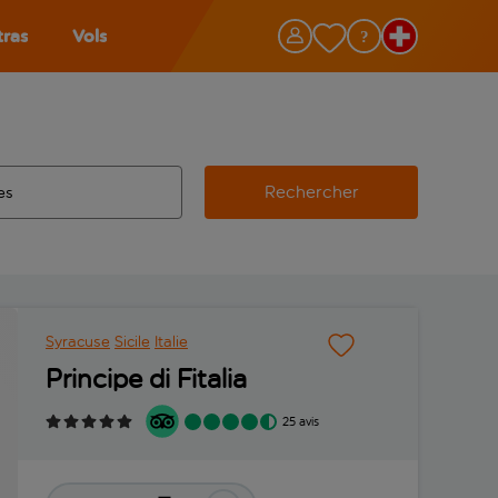
tras
Vols
Rechercher
éroport d’origine, utilisez la touche de tabulation pour les co
 automatique sont disponibles pour l’aéroport de destination, 
e retour.
Syracuse
Sicile
Italie
Principe di Fitalia
25 avis