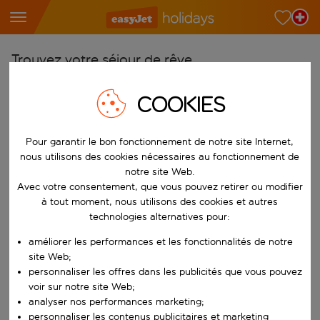
Trouvez votre séjour de rêve
À partir de
COOKIES
Choisissez votre aéroport
Commencez à taper pour la saisie automatique. Lorsque les résultats 
Vers
Pour garantir le bon fonctionnement de notre site Internet,
nous utilisons des cookies nécessaires au fonctionnement de
Choisissez votre destination
notre site Web.
Commencez à taper pour la saisie automatique. Lorsque les résultats 
Avec votre consentement, que vous pouvez retirer ou modifier
Quand
à tout moment, nous utilisons des cookies et autres
Choisissez vos dates
technologies alternatives pour:
Choisissez une date de départ et une date de retour.
Qui
améliorer les performances et les fonctionnalités de notre
site Web;
personnaliser les offres dans les publicités que vous pouvez
voir sur notre site Web;
analyser nos performances marketing;
Rechercher
personnaliser les contenus publicitaires et marketing