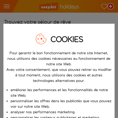
Trouvez votre séjour de rêve
À partir de
COOKIES
Choisissez votre aéroport
Commencez à taper pour la saisie automatique. Lorsque les résultats 
Vers
Pour garantir le bon fonctionnement de notre site Internet,
nous utilisons des cookies nécessaires au fonctionnement de
Choisissez votre destination
notre site Web.
Commencez à taper pour la saisie automatique. Lorsque les résultats 
Avec votre consentement, que vous pouvez retirer ou modifier
Quand
à tout moment, nous utilisons des cookies et autres
Choisissez vos dates
technologies alternatives pour:
Choisissez une date de départ et une date de retour.
Qui
améliorer les performances et les fonctionnalités de notre
site Web;
personnaliser les offres dans les publicités que vous pouvez
voir sur notre site Web;
Rechercher
analyser nos performances marketing;
personnaliser les contenus publicitaires et marketing