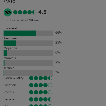
Avis
4.5
En fonction des 1'384 avis
Excellent
66
%
Très bien
25
%
Moyenne
6
%
Mauvais
2
%
Terrible
1
%
Sleep Quality
Location
Rooms
Service