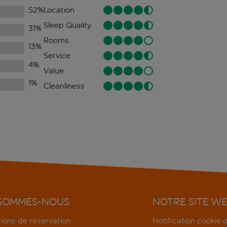
52
%
Location
Sleep Quality
31
%
Rooms
13
%
Service
4
%
Value
1
%
Cleanliness
 SOMMES-NOUS
NOTRE SITE W
ions de réservation
Notification cookie