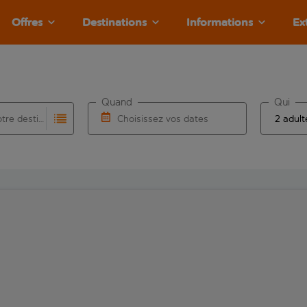
Offres
Destinations
Informations
Ex
Quand
Qui
Choisissez votre destination
Choisissez vos dates
e les résultats de saisie automatique sont disponibles pour l’a
 pour la saisie automatique. Lorsque les résultats de la saisie
Choisissez une date de départ et une date d