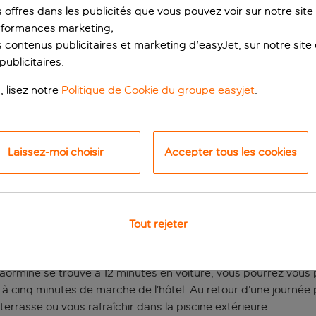
s offres dans les publicités que vous pouvez voir sur notre sit
rformances marketing;
 contenus publicitaires et marketing d'easyJet, sur notre site et
ublicitaires.
, lisez notre
Politique de Cookie du groupe easyjet
.
Laissez-moi choisir
Accepter tous les cookies
 charmant en Sicile
sur la côte est de la Sicile, à proximité de la ville populaire d
Tout rejeter
nvironnante.
es visites touristiques, l’hôtel est parfaitement situé. En vous i
e Taormine se trouve à 12 minutes en voiture, vous pourrez vous
 à cinq minutes de marche de l’hôtel. Au retour d’une journée 
 terrasse ou vous rafraîchir dans la piscine extérieure.