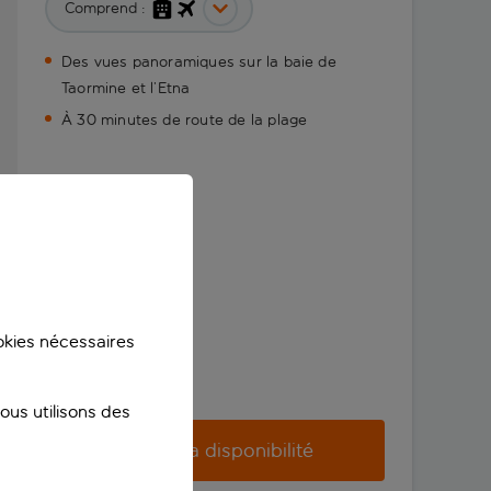
Comprend :
Des vues panoramiques sur la baie de
Taormine et l’Etna
À 30 minutes de route de la plage
ookies nécessaires
us utilisons des
Vérifier la disponibilité