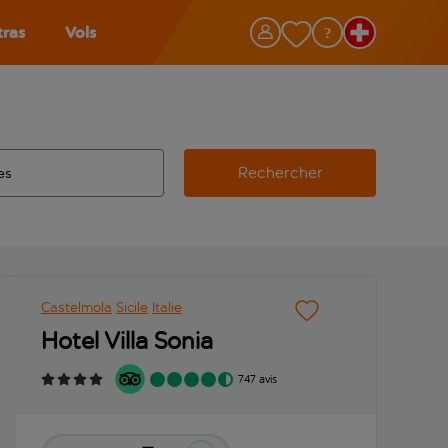
tras
Vols
Rechercher
éroport d’origine, utilisez la touche de tabulation pour les co
 automatique sont disponibles pour l’aéroport de destination, 
e retour.
Castelmola
Sicile
Italie
Hotel Villa Sonia
747 avis