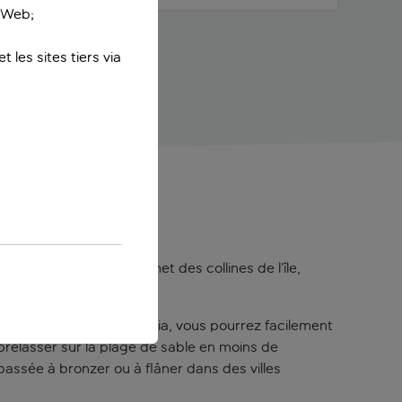
e Web;
 les sites tiers via
e Taormine. Niché au sommet des collines de l’île,
nstallant à l’hôtel Villa Sonia, vous pourrez facilement
 prélasser sur la plage de sable en moins de
passée à bronzer ou à flâner dans des villes