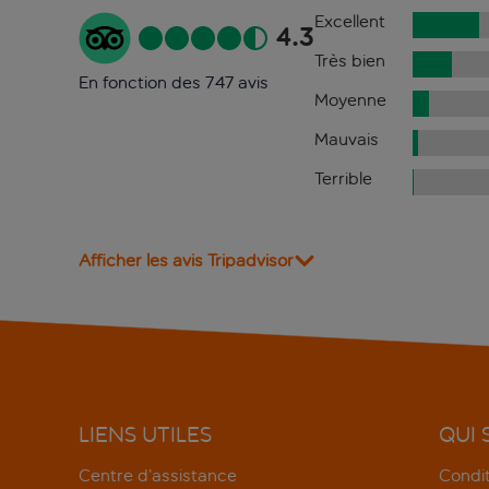
Excellent
4.3
Très bien
En fonction des 747 avis
Moyenne
Mauvais
Terrible
Afficher les avis Tripadvisor
LIENS UTILES
QUI
Centre d’assistance
Condit