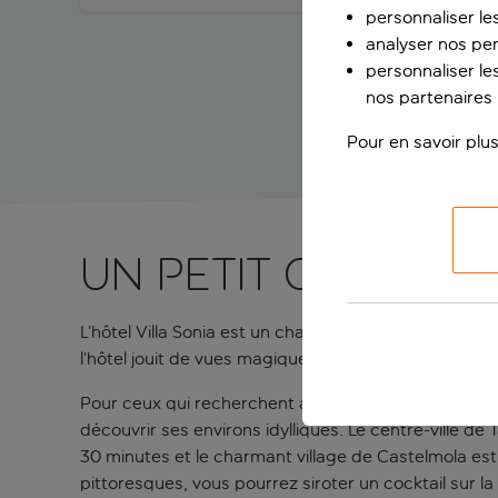
personnaliser le
analyser nos pe
personnaliser les
nos partenaires p
Pour en savoir plus
Un petit chez-soi
L’hôtel Villa Sonia est un charmant refuge rural situé 
l’hôtel jouit de vues magiques sur l’Etna et la côte e
Pour ceux qui recherchent à la fois la tranquillité et l
découvrir ses environs idylliques. Le centre-ville d
30 minutes et le charmant village de Castelmola est
pittoresques, vous pourrez siroter un cocktail sur la