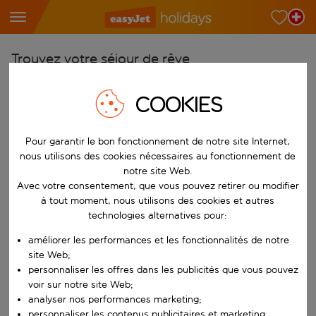
Trouvez votre séjour de rêve
À partir de
COOKIES
Choisissez votre aéroport
Commencez à taper pour la saisie automatique. Lorsque les résultats 
Vers
Pour garantir le bon fonctionnement de notre site Internet,
nous utilisons des cookies nécessaires au fonctionnement de
Choisissez votre destination
notre site Web.
Commencez à taper pour la saisie automatique. Lorsque les résultats 
Avec votre consentement, que vous pouvez retirer ou modifier
Quand
à tout moment, nous utilisons des cookies et autres
Choisissez vos dates
technologies alternatives pour:
Choisissez une date de départ et une date de retour.
Qui
améliorer les performances et les fonctionnalités de notre
site Web;
personnaliser les offres dans les publicités que vous pouvez
voir sur notre site Web;
analyser nos performances marketing;
Rechercher
personnaliser les contenus publicitaires et marketing