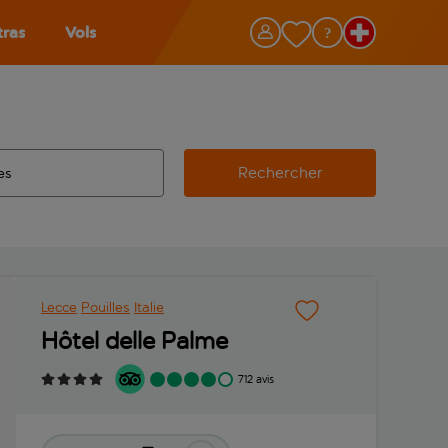
tras
Vols
Rechercher
éroport d’origine, utilisez la touche de tabulation pour les co
 automatique sont disponibles pour l’aéroport de destination, 
e retour.
Lecce
Pouilles
Italie
Hôtel delle Palme
712 avis