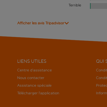
Terrible
Afficher les avis Tripadvisor
LIENS UTILES
QUI
Centre d’assistance
Condit
Nous contacter
Condit
Assistance spéciale
Protec
Télécharger l’application
Inform