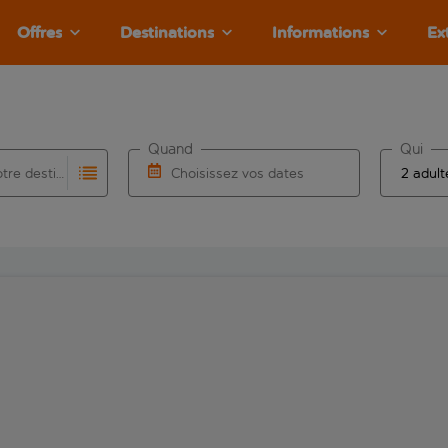
Offres
Destinations
Informations
Ex
Quand
Qui
Choisissez votre destination
Choisissez vos dates
e les résultats de saisie automatique sont disponibles pour l’a
 pour la saisie automatique. Lorsque les résultats de la saisie
Choisissez une date de départ et une date d