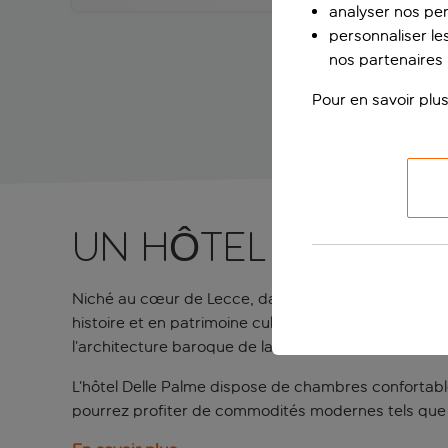
analyser nos pe
personnaliser les
nos partenaires p
Pour en savoir plus
UN HÔTEL QUATRE 
Niché au cœur de Lecce, dans la région des Pouilles, s
histoire et en patrimoine culturel. Situé à quelque
l’architecture baroque de la Piazza del Duomo, la po
L’hôtel Delle Palme dispose de chambres confortables
pourrez profiter de commodités modernes tels que la c