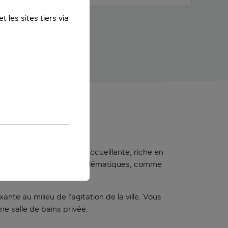
 les sites tiers via
 VILLE
 retraite chaleureuse et accueillante, riche en
 facilement à des sites emblématiques, comme
te au milieu de l’agitation de la ville. Vous
ne salle de bains privée.