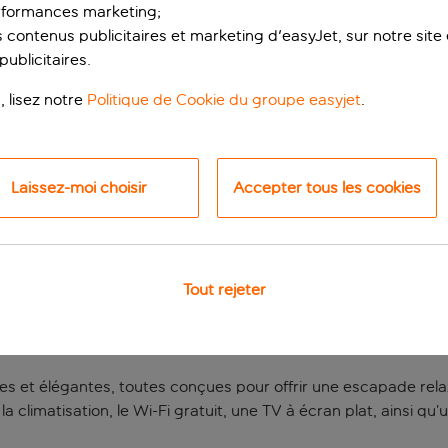
rformances marketing;
 contenus publicitaires et marketing d'easyJet, sur notre site et
ublicitaires.
, lisez notre
Politique de Cookie du groupe easyjet
.
Laissez-moi choisir
Accepter tous les cookies
ÉTOILES AU CŒUR DE LA
Tout rejeter
ur le talon de la botte italienne, l’hôtel Delle Palme offre une
s pas du centre historique de Lecce, l’hôtel permet d’accéder
rte de Saint Blaise et l’ancien amphithéâtre romain.
 et élégantes, toutes conçues pour offrir une escapade relaxan
limatisation, le Wi-Fi gratuit, une TV à écran plat, ainsi qu’u