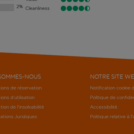
2
%
Cleanliness
 SOMMES-NOUS
NOTRE SITE W
ions de réservation
Notification cookie
ions d’utilisation
Politique de confiden
tion de l'insolvabilité
Accessibilité
ations Juridiques
Politique relative à l