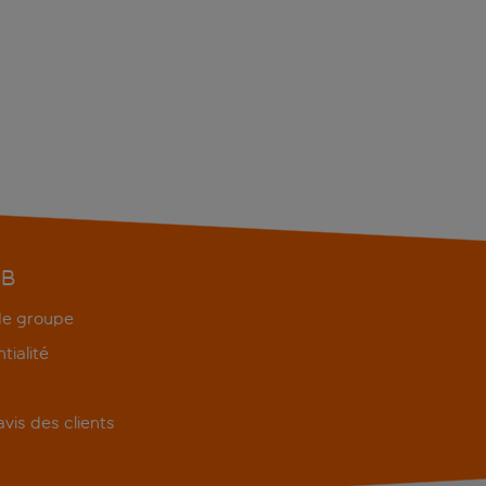
EB
 de groupe
tialité
'avis des clients