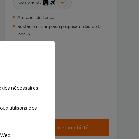
Comprend :
Au cœur de Lecce
Restaurant sur place proposant des plats
locaux
ookies nécessaires
us utilisons des
Vérifier la disponibilité
e Web;