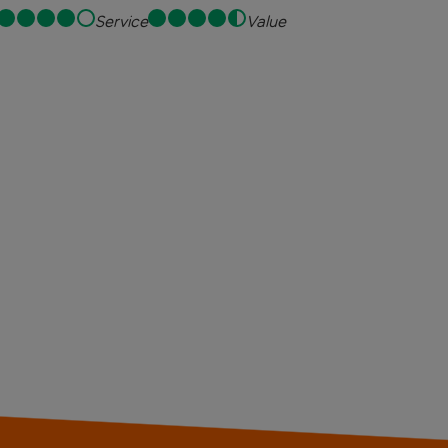
Service
Value