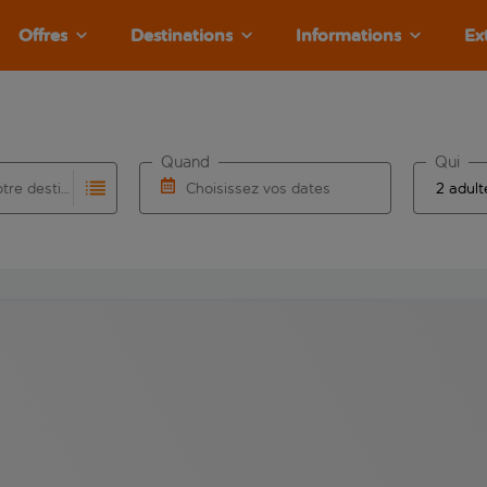
Offres
Destinations
Informations
Ex
Quand
Qui
Choisissez votre destination
Choisissez vos dates
e les résultats de saisie automatique sont disponibles pour l’a
 pour la saisie automatique. Lorsque les résultats de la saisie
Choisissez une date de départ et une date d