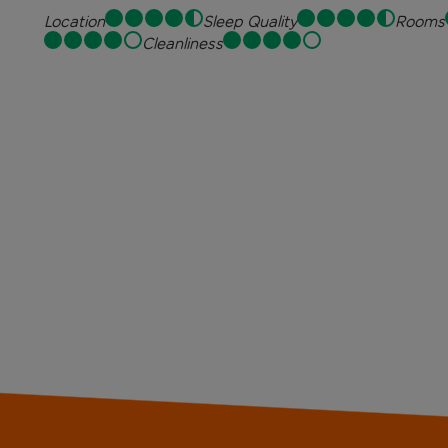
Location
Sleep Quality
Rooms
Cleanliness