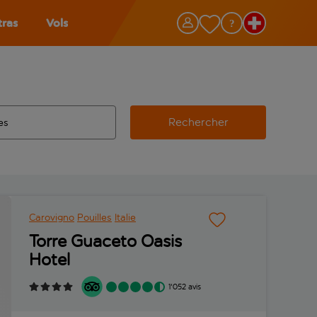
tras
Vols
Rechercher
éroport d’origine, utilisez la touche de tabulation pour les co
 automatique sont disponibles pour l’aéroport de destination, 
e retour.
Carovigno
Pouilles
Italie
Torre Guaceto Oasis
Hotel
1'052 avis