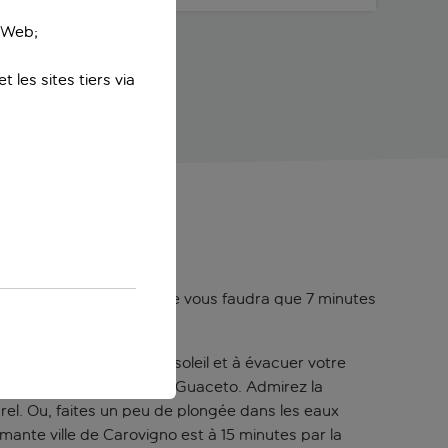
e Web;
 les sites tiers via
 ville de Specchiolla, il ne vous faudra que 7 minutes
age, à faire le plein de soleil et à évacuer votre
ximité : l’Oasis de Torre Guaceto. Admirez la
rel. Ou, faites un peu de plongée dans les eaux
mante ville de Carovigno est à 15 minutes par la