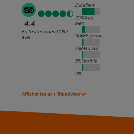
Excellent
70
%
Très
4.4
bien
En fonction des 1'052
14
%
Moyenne
avis
7
%
Mauvais
5
%
Terrible
4
%
Afficher les avis Tripadvisor