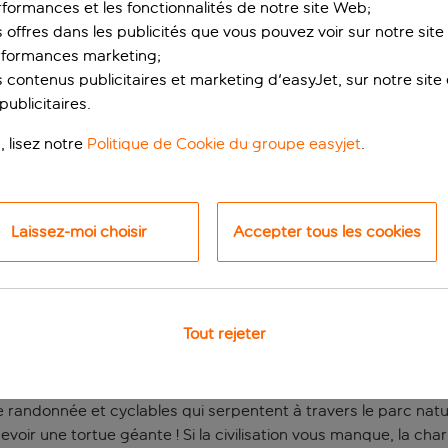
rformances et les fonctionnalités de notre site Web;
s offres dans les publicités que vous pouvez voir sur notre sit
rformances marketing;
 contenus publicitaires et marketing d'easyJet, sur notre site et
ublicitaires.
, lisez notre
Politique de Cookie du groupe easyjet
.
Laissez-moi choisir
Accepter tous les cookies
ur l’Adriatique
osez vos valises à l’hôtel Torre Guaceto Oasis ! Aux portes de la
.
Tout rejeter
s pourriez passer vos journées au bord de la piscine ou sur la pl
 de toute beauté, et une réserve terrestre et marine est à pro
randonnée et cyclables qui serpentent à travers le parc natu
oir une tortue géante ! Si la civilisation vous manque, la char