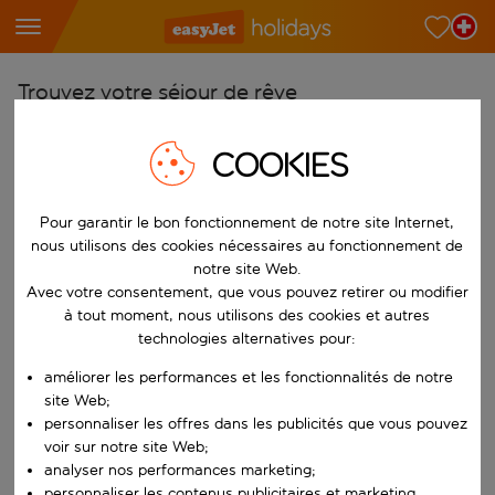
Trouvez votre séjour de rêve
À partir de
COOKIES
Choisissez votre aéroport
Commencez à taper pour la saisie automatique. Lorsque les résultats 
Vers
Pour garantir le bon fonctionnement de notre site Internet,
nous utilisons des cookies nécessaires au fonctionnement de
Choisissez votre destination
notre site Web.
Commencez à taper pour la saisie automatique. Lorsque les résultats 
Avec votre consentement, que vous pouvez retirer ou modifier
Quand
à tout moment, nous utilisons des cookies et autres
Choisissez vos dates
technologies alternatives pour:
Choisissez une date de départ et une date de retour.
Qui
améliorer les performances et les fonctionnalités de notre
site Web;
personnaliser les offres dans les publicités que vous pouvez
voir sur notre site Web;
analyser nos performances marketing;
Rechercher
personnaliser les contenus publicitaires et marketing