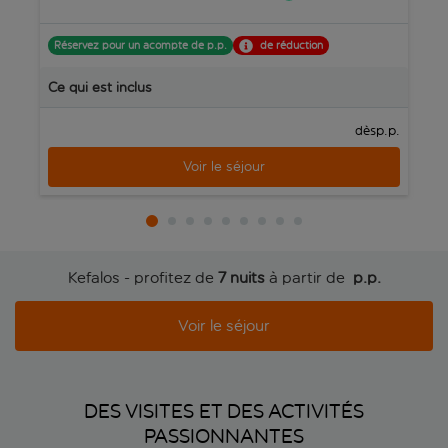
Réservez pour un acompte de p.p.
de réduction
R
Ce qui est inclus
C
p.p.
dès
Voir le séjour
Kefalos - profitez de
7 nuits
à partir de
 p.p.
Voir le séjour
DES VISITES ET DES ACTIVITÉS
PASSIONNANTES