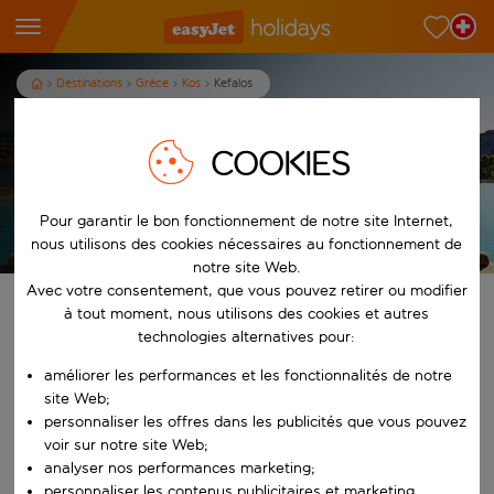
Destinations
Grèce
Kos
Kefalos
Vacances à Kefalos
COOKIES
7
nuits
dès
p.p.
Pour garantir le bon fonctionnement de notre site Internet,
Afficher les vacances
Les conditions générales s’appliquent
nous utilisons des cookies nécessaires au fonctionnement de
notre site Web.
Avec votre consentement, que vous pouvez retirer ou modifier
Trouvez votre séjour de rêve
à tout moment, nous utilisons des cookies et autres
technologies alternatives pour:
À partir de
améliorer les performances et les fonctionnalités de notre
site Web;
personnaliser les offres dans les publicités que vous pouvez
Commencez à taper pour la saisie automatique. Lorsque les résultats 
Vers
voir sur notre site Web;
analyser nos performances marketing;
personnaliser les contenus publicitaires et marketing