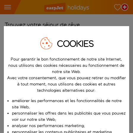
Trouvez votre séjour de rêve
À partir de
COOKIES
Choisissez votre aéroport
Commencez à taper pour la saisie automatique. Lorsque les résultats 
Vers
Pour garantir le bon fonctionnement de notre site Internet,
nous utilisons des cookies nécessaires au fonctionnement de
Choisissez votre destination
notre site Web.
Commencez à taper pour la saisie automatique. Lorsque les résultats 
Avec votre consentement, que vous pouvez retirer ou modifier
Quand
à tout moment, nous utilisons des cookies et autres
Choisissez vos dates
technologies alternatives pour:
Choisissez une date de départ et une date de retour.
Qui
améliorer les performances et les fonctionnalités de notre
site Web;
personnaliser les offres dans les publicités que vous pouvez
voir sur notre site Web;
analyser nos performances marketing;
Rechercher
personnaliser les contenus publicitaires et marketing