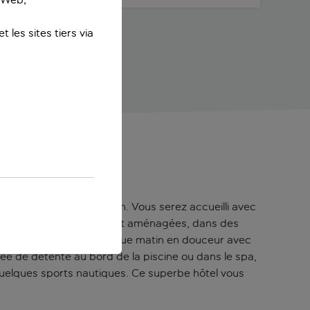
 les sites tiers via
attractions de la région. Vous serez accueilli avec
s chambres sont superbement aménagées, dans des
nfort. Réveillez-vous chaque matin en douceur avec
ée de détente au bord de la piscine ou dans le spa,
 quelques sports nautiques. Ce superbe hôtel vous