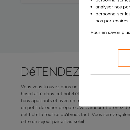
analyser nos pe
personnaliser les
nos partenaires p
Pour en savoir plus
Détendez-vous à 
Vous vous trouvez dans un cadre idéal pour vous dét
hospitalité dans cet hôtel élégant et pénétrerez d
tons apaisants et avec un mobilier de haute qualit
un petit-déjeuner préparé avec amour et prenez des
cet hôtel a tout ce qu’il vous faut. Vous serez éga
offre un séjour parfait au soleil.