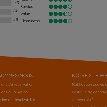
17
%
Service
8
%
Value
5
%
Cleanliness
 SOMMES-NOUS
NOTRE SITE W
ions de réservation
Notification cookie
ions d’utilisation
Politique de confiden
tion de l'insolvabilité
Accessibilité