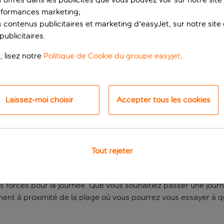
rformances marketing;
 contenus publicitaires et marketing d'easyJet, sur notre site et
ublicitaires.
, lisez notre
Politique de Cookie du groupe easyjet
.
Laissez-moi choisir
Accepter tous les cookies
la plage et au spa
endre et vous relaxer, tout en étant suffisamment proche des 
Tout rejeter
ans le hall d’entrée, un cadre particulièrement relaxant. Le
é. Tous les équipements nécessaires sont réunis pour votre co
 forces pour la journée. Que vous souhaitiez passer une journ
lement à proximité de la plage où vous pourrez vous essayer à