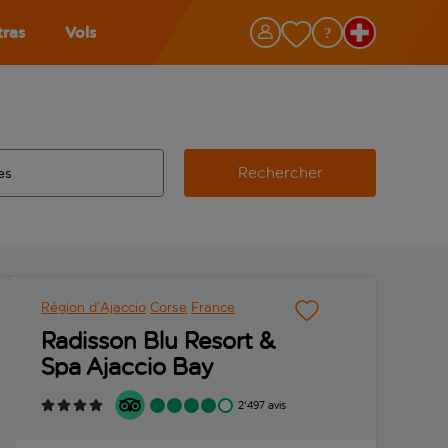
tras
Vols
Rechercher
éroport d’origine, utilisez la touche de tabulation pour les co
 automatique sont disponibles pour l’aéroport de destination, 
e retour.
Région d’Ajaccio
Corse
France
Radisson Blu Resort &
Spa Ajaccio Bay
2'497 avis