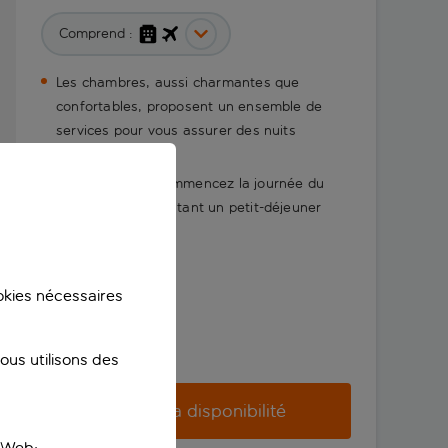
Comprend :
Les chambres, aussi charmantes que
confortables, proposent un ensemble de
services pour vous assurer des nuits
paisibles
Chaque matin, commencez la journée du
bon pied en dégustant un petit-déjeuner
délicieux
ookies nécessaires
us utilisons des
Vérifier la disponibilité
e Web;