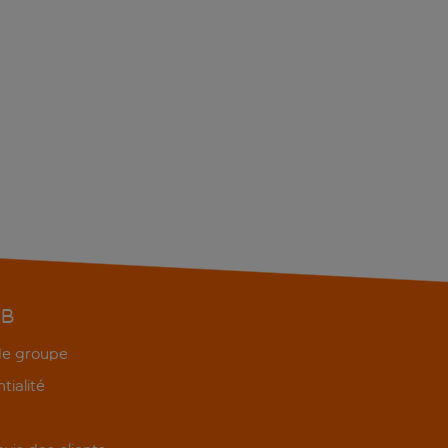
EB
 de groupe
tialité