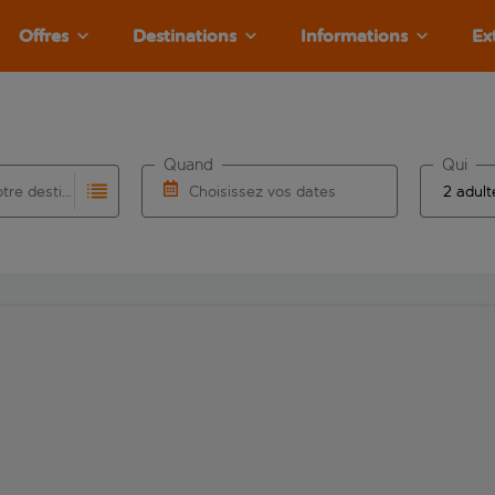
Offres
Destinations
Informations
Ex
Quand
Qui
Choisissez votre destination
Choisissez vos dates
e les résultats de saisie automatique sont disponibles pour l’a
 pour la saisie automatique. Lorsque les résultats de la saisie
Choisissez une date de départ et une date d