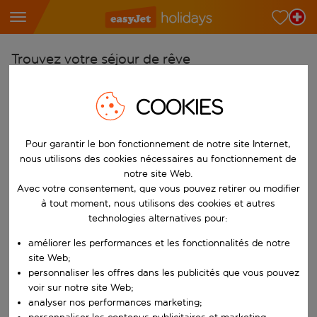
Trouvez votre séjour de rêve
À partir de
COOKIES
Choisissez votre aéroport
Commencez à taper pour la saisie automatique. Lorsque les résultats 
Vers
Pour garantir le bon fonctionnement de notre site Internet,
Choisissez votre destination
nous utilisons des cookies nécessaires au fonctionnement de
notre site Web.
Commencez à taper pour la saisie automatique. Lorsque les résultats 
Quand
Avec votre consentement, que vous pouvez retirer ou modifier
à tout moment, nous utilisons des cookies et autres
Choisissez vos dates
technologies alternatives pour:
Choisissez une date de départ et une date de retour.
Qui
améliorer les performances et les fonctionnalités de notre
site Web;
personnaliser les offres dans les publicités que vous pouvez
voir sur notre site Web;
Rechercher
analyser nos performances marketing;