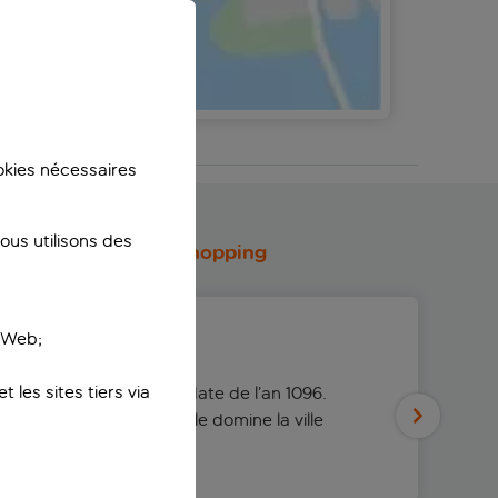
a carte
ookies nécessaires
us utilisons des
Sites d’intérêt
Shopping
e Web;
int-André
 les sites tiers via
ectaculaire cathédrale date de l’an 1096.
mondial de l’UNESCO, elle domine la ville
ur gothique.