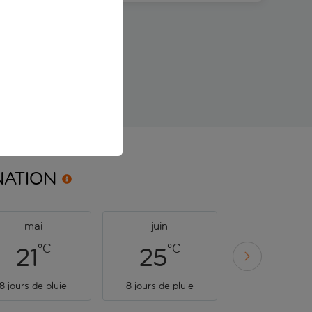
ir le séjour
NATION
mai
juin
juillet
°C
°C
°C
21
25
27
8 jours de pluie
8 jours de pluie
5 jours de plu