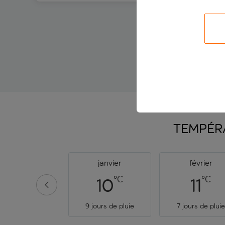
Bordeaux - 
TEMPÉR
janvier
février
°C
°C
10
11
9 jours de pluie
7 jours de pluie