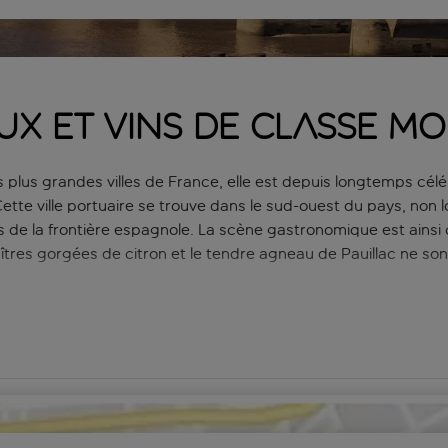
x et vins de classe mo
lus grandes villes de France, elle est depuis longtemps célé
 Cette ville portuaire se trouve dans le sud-ouest du pays, 
s de la frontière espagnole. La scène gastronomique est ainsi 
huîtres gorgées de citron et le tendre
agneau de Pauillac ne son
rdeaux. La ville est traversée par la Garonne et ses rives sont
e, entrecoupés de parcs verdoyants. La vieille ville préservée
ombreux musées et galeries. Ailleurs dans la ville, vous trouve
 région, elle se caractérise par plus de 120 kilomètres de pl
 pour s’attaquer aux sentiers de randonnée et visiter les célè