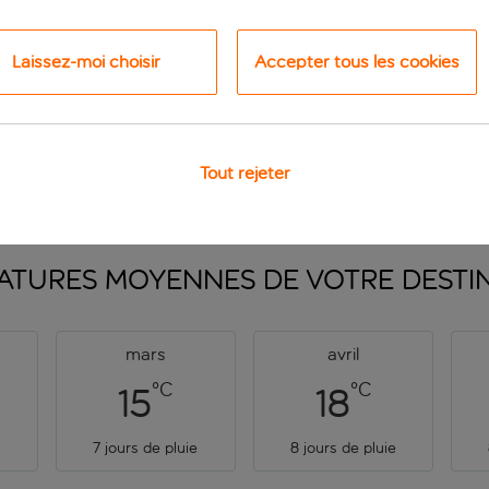
Laissez-moi choisir
Accepter tous les cookies
profitez de
3 nuits
à partir de
 p.p.
Vo
Tout rejeter
ATURES MOYENNES DE VOTRE
DESTI
mars
avril
°C
°C
15
18
7 jours de pluie
8 jours de pluie