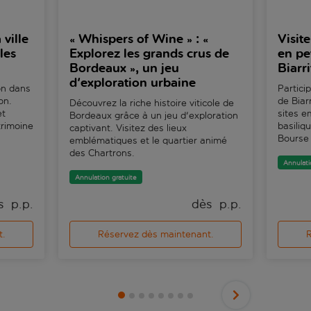
ville
« Whispers of Wine » : «
Visit
les
Explorez les grands crus de
en pe
Bordeaux », un jeu
Biarri
d'exploration urbaine
on dans
Partici
on.
de Biar
Découvrez la riche histoire viticole de
et
sites e
Bordeaux grâce à un jeu d'exploration
trimoine
basiliq
captivant. Visitez des lieux
Bourse 
emblématiques et le quartier animé
des Chartrons.
Annulati
Annulation gratuite
s 
 p.p.
dès 
 p.p.
t.
Réservez dès maintenant.
R