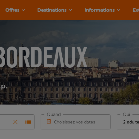
Offres
Destinations
Informations
Ex
 Bordeaux
.p.
Quand
Qui
Choisissez vos dates
que les résultats de saisie automatique sont disponibles pour l
r pour la saisie automatique. Lorsque les résultats de la sais
Choisissez une date de départ et une date 