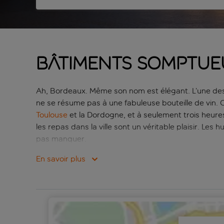
Bâtiments somptueu
Ah, Bordeaux. Même son nom est élégant. L’une des p
ne se résume pas à une fabuleuse bouteille de vin.
Toulouse
et la Dordogne, et à seulement trois heure
les repas dans la ville sont un véritable plaisir. Les 
pas manquer.
Il y en a pour tous les goûts pour des vacances à Bo
En savoir plus
France. On y trouve de grands palais du XVIIIe siècl
constitue un lieu agréable à explorer, grâce à ses n
nocturne passionnante. Quant à la périphérie de la
qui viennent uniquement pour l’environnement rural,