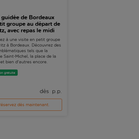
e guidée de Bordeaux
Chasse au trésor numé
tit groupe au départ de
autoguidée à Bordeau
tz, avec repas le midi
Découvrez les joyaux cachés 
Bordeaux grâce à une chasse 
pez à une visite en petit groupe
trésor numérique autoguidée. 
ritz à Bordeaux. Découvrez des
les lieux à votre rythme.
mblématiques tels que la
ue Saint-Michel, la place de la
et bien d'autres encore.
on gratuite
dès 
 p.p.
dè
éservez dès maintenant.
Réservez dès maintenan