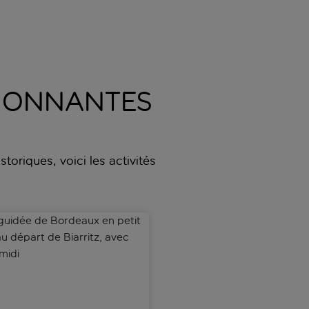
SSIONNANTES
toriques, voici les activités
de Bordeaux », un jeu d'exploration urbaine
uidée de Bordeaux en petit groupe au départ de Biarritz, avec 
Chasse au trésor numérique