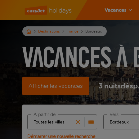
Vacances
Destinations
France
Bordeaux
Vacances à
3
nuits
dès
p
Afficher les vacances
À partir de
Vers
Commencez à taper pour la saisie automatique. Lors
Commencez à tape
Démarrer une nouvelle recherche