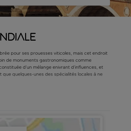
ndiale
brée pour ses prouesses viticoles, mais cet endroit
non loin de monuments gastronomiques comme
constituée d’un mélange enivrant d’influences, et
t que quelques-unes des spécialités locales à ne
 dotées de l’une des plus belles architectures de
 est également riche en constructions séculaires et
rez des boutiques de créateurs de luxe et une vie
ages et de campagnes boisées. Nombreux sont ceux
bres vignobles.