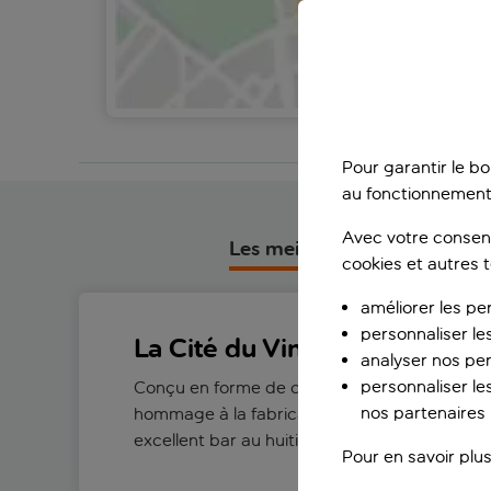
Af
Pour garantir le b
au fonctionnement
Avec votre consent
Les meilleures choses à fair
cookies et autres 
améliorer les pe
personnaliser le
La Cité du Vin
analyser nos pe
personnaliser les
Conçu en forme de carafe à vin, ce musée fa
nos partenaires p
hommage à la fabrication du vin à travers les 
excellent bar au huitième étage.
Pour en savoir plus