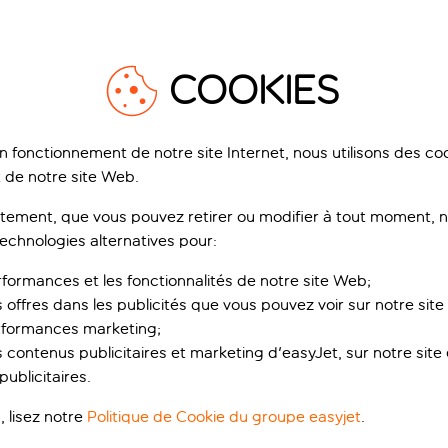
ficher la destination sur la carte
Afficher l
COOKIES
on fonctionnement de notre site Internet, nous utilisons des c
 de notre site Web.
ement, que vous pouvez retirer ou modifier à tout moment, no
e
Meilleures astuces
Restauration
Vie nocturne
technologies alternatives pour:
rformances et les fonctionnalités de notre site Web;
s offres dans les publicités que vous pouvez voir sur notre sit
Cathédrale Sa
rformances marketing;
 contenus publicitaires et marketing d'easyJet, sur notre site et
scinant rend
Une partie de cette sp
ublicitaires.
siècles, et abrite un
Classée au patrimoine 
dans toute sa splende
, lisez notre
Politique de Cookie du groupe easyjet
.