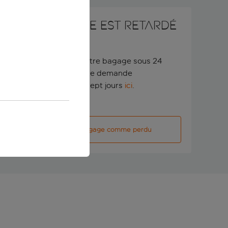
Votre bagage est retardé
ou perdu ?
Signalez la perte de votre bagage sous 24
heures ou effectuer une demande
d'indemnisation sous sept jours
ici
.
Signaler mon bagage comme perdu