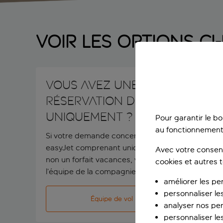
VOIR LES OPTIONS C
Vous avez une
réservation de vol
uniquement ?
Pour garantir le b
au fonctionnement
Si votre demande concerne une réservation
easyJet comprenant uniquement des vols et
Avec votre consent
non un forfait vacances, veuillez contacter
cookies et autres 
l’équipe de la compagnie aérienne.
améliorer les pe
personnaliser le
Équipe de vol uniquement
analyser nos pe
personnaliser les