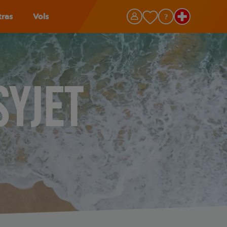
tras
Vols
syJet