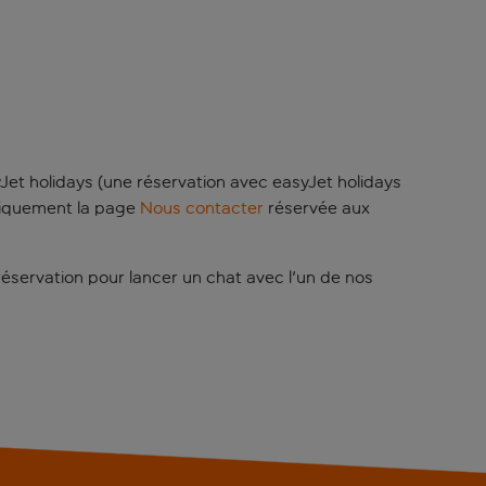
Jet holidays (une réservation avec easyJet holidays
 uniquement la page
Nous contacter
réservée aux
réservation pour lancer un chat avec l'un de nos
’une réservation de vol uniquement avec easyJet),
u dimanche, de 9 h à 18 h. Les appels sont facturés
varier.