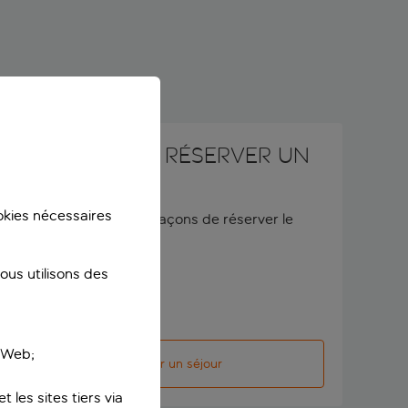
Vous voulez réserver un
séjour ?
ookies nécessaires
Découvrez toutes les façons de réserver le
voyage de vos rêves.
us utilisons des
e Web;
Réserver un séjour
 les sites tiers via