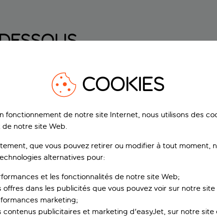
I-DESSOUS
COOKIES
Êtes-vous en vacances ou
en voyage en ce moment ?
on fonctionnement de notre site Internet, nous utilisons des c
Si vous avez besoin de nous parler pendant
 de notre site Web.
votre séjour, découvrez comment contacter
notre équipe d’assistance 24 h/24, 7 j/7.
ement, que vous pouvez retirer ou modifier à tout moment, no
technologies alternatives pour:
rformances et les fonctionnalités de notre site Web;
s offres dans les publicités que vous pouvez voir sur notre sit
Nous contacter
rformances marketing;
 contenus publicitaires et marketing d'easyJet, sur notre site et