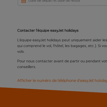
Date de départ et date de retour
Contacter l’équipe easyJet holidays
L’équipe easyJet holidays peut uniquement aider les
qui comprend le vol, l’hôtel, les bagages, etc.). Si
vols.
Pour nous contacter avant de partir ou pendant vot
conseillers.
Afficher le numéro de téléphone d’easyJet holida
Si vous avez besoin d’échanger avec nous au sujet d
vous pouvez contacter notre équipe au
+41 223 24 
au tarif d’un appel standard. Le coût des appels pa