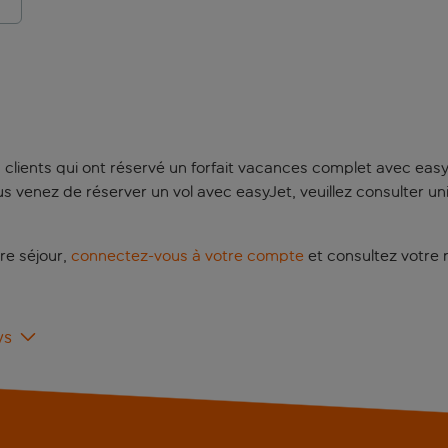
 clients qui ont réservé un forfait vacances complet avec easy
 vous venez de réserver un vol avec easyJet, veuillez consulter
re séjour,
connectez-vous à votre compte
et consultez votre 
ys
’un forfait vacances complet avec easyJet holidays (et non d
00 12/+33 4 81 49 94 25
. Notre équipe est disponible du lundi a
ssés d’un téléphone portable ou depuis d’autres réseaux peut 