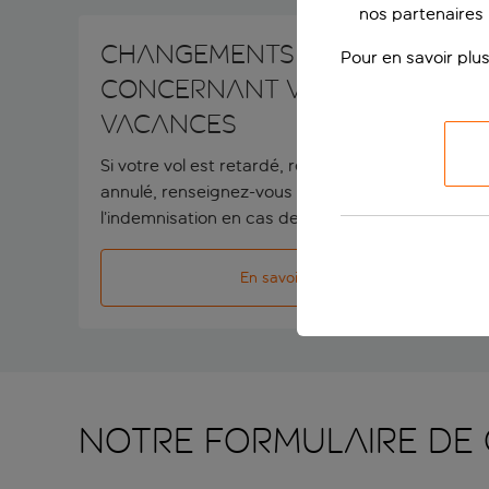
nos partenaires p
Changements imprévus
Pour en savoir plus
concernant vos
vacances
Si votre vol est retardé, reprogrammé ou
annulé, renseignez-vous sur vos options et sur
l’indemnisation en cas de retards de vol.
En savoir plus
Notre formulaire de