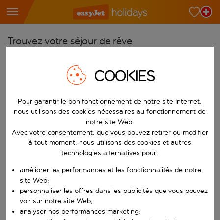
Trouvez votre séjour de rêve
À partir de
COOKIES
Choisissez votre aéroport
Commencez à taper pour la saisie automatique. Lorsque les résultats 
Vers
Pour garantir le bon fonctionnement de notre site Internet,
Choisissez votre destination
nous utilisons des cookies nécessaires au fonctionnement de
notre site Web.
Commencez à taper pour la saisie automatique. Lorsque les résultats 
Quand
Avec votre consentement, que vous pouvez retirer ou modifier
à tout moment, nous utilisons des cookies et autres
Choisissez vos dates
technologies alternatives pour:
Choisissez une date de départ et une date de retour.
Qui
améliorer les performances et les fonctionnalités de notre
site Web;
personnaliser les offres dans les publicités que vous pouvez
voir sur notre site Web;
Rechercher
analyser nos performances marketing;