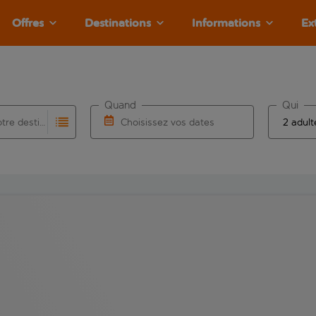
Offres
Destinations
Informations
Ex
Quand
Qui
Choisissez votre destination
Choisissez vos dates
e les résultats de saisie automatique sont disponibles pour l’a
 pour la saisie automatique. Lorsque les résultats de la saisie
Choisissez une date de départ et une date d