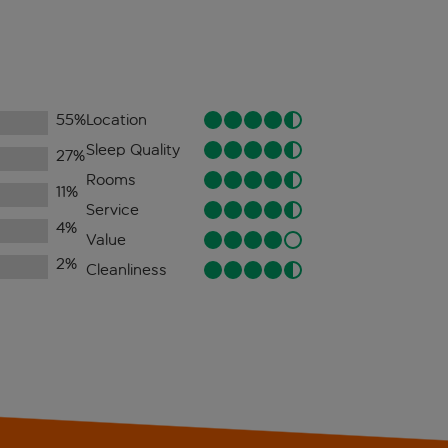
55
%
Location
Sleep Quality
27
%
Rooms
11
%
Service
4
%
Value
2
%
Cleanliness