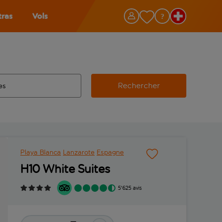
tras
Vols
Rechercher
éroport d’origine, utilisez la touche de tabulation pour les co
 automatique sont disponibles pour l’aéroport de destination, 
e retour.
Playa Blanca
Lanzarote
Espagne
H10 White Suites
5'625 avis