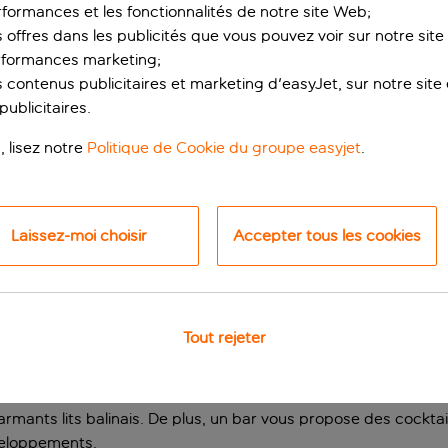
rformances et les fonctionnalités de notre site Web;
s offres dans les publicités que vous pouvez voir sur notre sit
rformances marketing;
 contenus publicitaires et marketing d'easyJet, sur notre site et
ublicitaires.
, lisez notre
Politique de Cookie du groupe easyjet
.
mme réservé aux adu
Laissez-moi choisir
Accepter tous les cookies
ir de 18 ans) offre un excellent emplacement pour découvrir l
e Playa Dorada, et le joli centre de Playa Blancas, avec ses b
Tout rejeter
ire le moins possible. Deux piscines de style lagon y contribuen
rmants lits balinais. De plus, un bar vous propose des cocktail
eloppements.