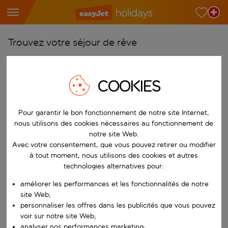
Trouvez votre séjour de rêve
À partir de
Choisissez votre aéroport
COOKIES
Commencez à taper pour la saisie automatique. Lorsque les résultats 
Vers
Pour garantir le bon fonctionnement de notre site Internet,
Choisissez votre destination
nous utilisons des cookies nécessaires au fonctionnement de
Commencez à taper pour la saisie automatique. Lorsque les résultats 
notre site Web.
Quand
Avec votre consentement, que vous pouvez retirer ou modifier
Choisissez vos dates
à tout moment, nous utilisons des cookies et autres
Choisissez une date de départ et une date de retour.
technologies alternatives pour:
Qui
améliorer les performances et les fonctionnalités de notre
site Web;
personnaliser les offres dans les publicités que vous pouvez
voir sur notre site Web;
Rechercher
analyser nos performances marketing;