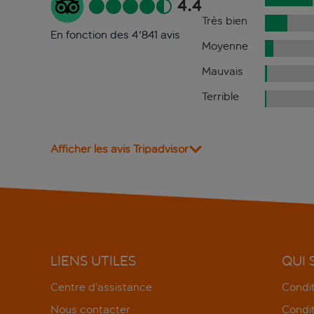
4.4
Très bien
En fonction des 4'841 avis
Moyenne
Mauvais
Terrible
Afficher les avis Tripadvisor
LIENS UTILES
QUI
Centre d’assistance
Condit
Nous contacter
Condit