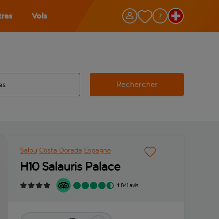
tras
Vols
Rechercher
éroport d’origine, utilisez la touche de tabulation pour les co
 automatique sont disponibles pour l’aéroport de destination, 
e retour.
Salou
Costa Dorada
Espagne
H10 Salauris Palace
4'841 avis