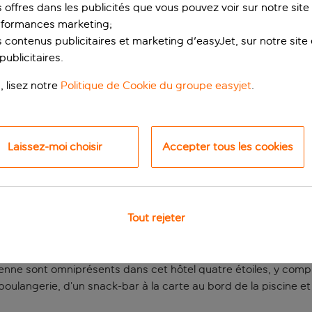
s offres dans les publicités que vous pouvez voir sur notre sit
rformances marketing;
 contenus publicitaires et marketing d'easyJet, sur notre site et
ublicitaires.
, lisez notre
Politique de Cookie du groupe easyjet
.
Laissez-moi choisir
Accepter tous les cookies
ade sous le soleil
e H10 Salauris Palace a toutes les qualités d’un hôtel adapté a
Tout rejeter
galement à proximité de l’aéroport de Reus (à une vingtaine de 
 à la chaise longue en un temps record !
éenne sont omniprésents dans cet hôtel quatre étoiles, y com
ulangerie, d’un snack-bar à la carte au bord de la piscine et 