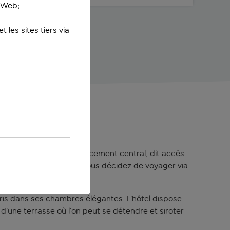
e Web;
 les sites tiers via
ux familles. Qui dit emplacement central, dit accès
minutes en voiture) : si vous décidez de voyager via
pris dans ses chambres élégantes. L’hôtel dispose
d’une terrasse où l’on peut se détendre et siroter