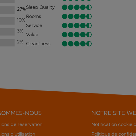
Sleep Quality
27
%
Rooms
10
%
Service
3
%
Value
2
%
Cleanliness
 SOMMES-NOUS
NOTRE SITE W
ions de réservation
Notification cookie
ions d’utilisation
Politique de confiden