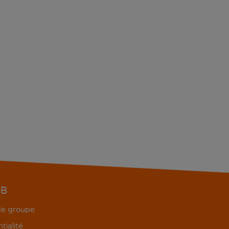
EB
 de groupe
tialité