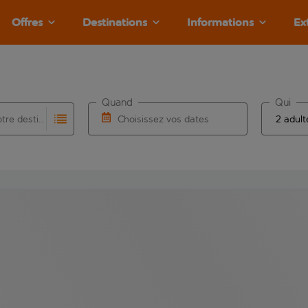
Offres
Destinations
Informations
Ex
Quand
Qui
Choisissez votre destination
Choisissez vos dates
e les résultats de saisie automatique sont disponibles pour l’a
 pour la saisie automatique. Lorsque les résultats de la saisie
Choisissez une date de départ et une date d