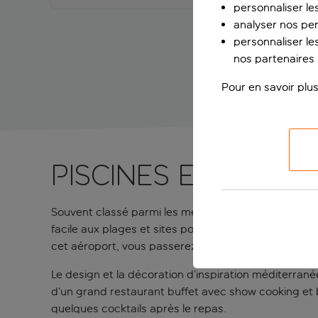
personnaliser le
analyser nos pe
personnaliser les
nos partenaires p
Pour en savoir plus
Piscines et rigol
Souvent classé parmi les meilleurs hôtels de Salou, l
facile aux plages et sites populaires. Il se trouve é
cet aéroport, vous passerez du siège de votre avion
Le design et la décoration d’inspiration méditerran
d’un grand restaurant buffet avec show cooking et bo
quelques cocktails après le repas.