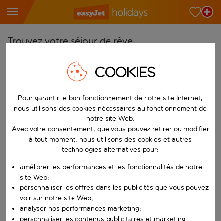
Trouvez votre séjour de rêve
À partir de
COOKIES
Choisissez votre aéroport
Commencez à taper pour la saisie automatique. Lorsque les résultats 
Vers
Pour garantir le bon fonctionnement de notre site Internet,
nous utilisons des cookies nécessaires au fonctionnement de
Choisissez votre destination
notre site Web.
Commencez à taper pour la saisie automatique. Lorsque les résultats 
Avec votre consentement, que vous pouvez retirer ou modifier
Quand
à tout moment, nous utilisons des cookies et autres
Choisissez vos dates
technologies alternatives pour:
Choisissez une date de départ et une date de retour.
Qui
améliorer les performances et les fonctionnalités de notre
site Web;
personnaliser les offres dans les publicités que vous pouvez
voir sur notre site Web;
analyser nos performances marketing;
Rechercher
personnaliser les contenus publicitaires et marketing