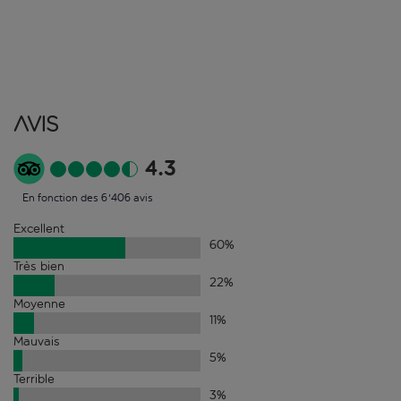
Avis
4.3
En fonction des 6'406 avis
Excellent
60
%
Très bien
22
%
Moyenne
11
%
Mauvais
5
%
Terrible
3
%