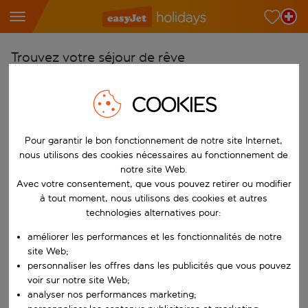
Trouvez votre séjour de rêve
À partir de
COOKIES
Choisissez votre aéroport
Commencez à taper pour la saisie automatique. Lorsque les résultats 
Vers
Pour garantir le bon fonctionnement de notre site Internet,
Choisissez votre destination
nous utilisons des cookies nécessaires au fonctionnement de
notre site Web.
Commencez à taper pour la saisie automatique. Lorsque les résultats 
Quand
Avec votre consentement, que vous pouvez retirer ou modifier
à tout moment, nous utilisons des cookies et autres
Choisissez vos dates
technologies alternatives pour:
Choisissez une date de départ et une date de retour.
Qui
améliorer les performances et les fonctionnalités de notre
site Web;
personnaliser les offres dans les publicités que vous pouvez
voir sur notre site Web;
Rechercher
analyser nos performances marketing;