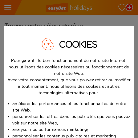
Trouvez votre séjour de rêve
À partir de
COOKIES
Choisissez votre aéroport
Commencez à taper pour la saisie automatique. Lorsque les résultats 
Pour garantir le bon fonctionnement de notre site Internet,
Vers
nous utilisons des cookies nécessaires au fonctionnement de
Choisissez votre destination
notre site Web.
Commencez à taper pour la saisie automatique. Lorsque les résultats 
Avec votre consentement, que vous pouvez retirer ou modifier
Quand
à tout moment, nous utilisons des cookies et autres
Choisissez vos dates
technologies alternatives pour:
Choisissez une date de départ et une date de retour.
Qui
améliorer les performances et les fonctionnalités de notre
site Web;
personnaliser les offres dans les publicités que vous pouvez
voir sur notre site Web;
analyser nos performances marketing;
Rechercher
personnaliser les contenus publicitaires et marketing