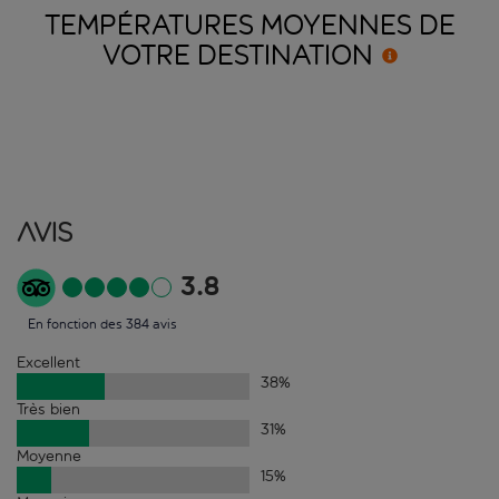
TEMPÉRATURES MOYENNES DE
VOTRE
DESTINATION
Avis
3.8
En fonction des 384 avis
Excellent
38
%
Très bien
31
%
Moyenne
15
%