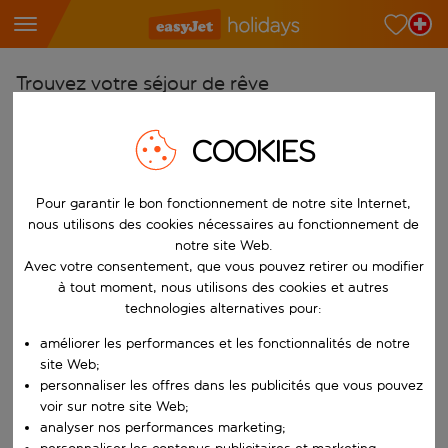
Trouvez votre séjour de rêve
À partir de
COOKIES
Choisissez votre aéroport
Commencez à taper pour la saisie automatique. Lorsque les résultats 
Vers
Pour garantir le bon fonctionnement de notre site Internet,
Choisissez votre destination
nous utilisons des cookies nécessaires au fonctionnement de
notre site Web.
Commencez à taper pour la saisie automatique. Lorsque les résultats 
Quand
Avec votre consentement, que vous pouvez retirer ou modifier
à tout moment, nous utilisons des cookies et autres
Choisissez vos dates
technologies alternatives pour:
Choisissez une date de départ et une date de retour.
Qui
améliorer les performances et les fonctionnalités de notre
site Web;
personnaliser les offres dans les publicités que vous pouvez
voir sur notre site Web;
Rechercher
analyser nos performances marketing;