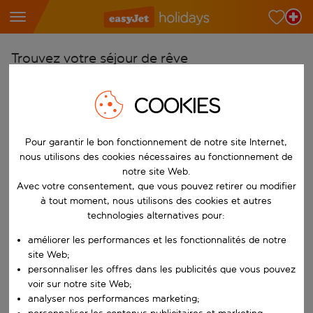
Trouvez votre séjour de rêve
À partir de
COOKIES
Choisissez votre aéroport
Commencez à taper pour la saisie automatique. Lorsque les résultats 
Vers
Pour garantir le bon fonctionnement de notre site Internet,
Choisissez votre destination
nous utilisons des cookies nécessaires au fonctionnement de
notre site Web.
Commencez à taper pour la saisie automatique. Lorsque les résultats 
Quand
Avec votre consentement, que vous pouvez retirer ou modifier
à tout moment, nous utilisons des cookies et autres
Choisissez vos dates
technologies alternatives pour:
Choisissez une date de départ et une date de retour.
Qui
améliorer les performances et les fonctionnalités de notre
site Web;
personnaliser les offres dans les publicités que vous pouvez
voir sur notre site Web;
Rechercher
analyser nos performances marketing;