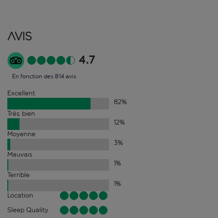
Avis
4.7
En fonction des 814 avis
Excellent
82
%
Très bien
12
%
Moyenne
3
%
Mauvais
1
%
Terrible
1
%
Location
Sleep Quality