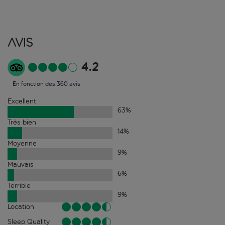
Avis
4.2
En fonction des 360 avis
Excellent
63
%
Très bien
14
%
Moyenne
9
%
Mauvais
6
%
Terrible
9
%
Location
Sleep Quality