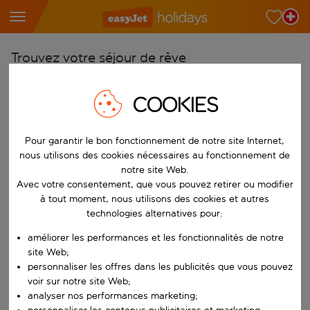
Trouvez votre séjour de rêve
À partir de
COOKIES
Choisissez votre aéroport
Commencez à taper pour la saisie automatique. Lorsque les résultats 
Vers
Pour garantir le bon fonctionnement de notre site Internet,
Choisissez votre destination
nous utilisons des cookies nécessaires au fonctionnement de
notre site Web.
Commencez à taper pour la saisie automatique. Lorsque les résultats 
Quand
Avec votre consentement, que vous pouvez retirer ou modifier
à tout moment, nous utilisons des cookies et autres
Choisissez vos dates
technologies alternatives pour:
Choisissez une date de départ et une date de retour.
Qui
améliorer les performances et les fonctionnalités de notre
site Web;
personnaliser les offres dans les publicités que vous pouvez
voir sur notre site Web;
Rechercher
analyser nos performances marketing;