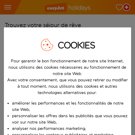
Trouvez votre séjour de rêve
À partir de
COOKIES
Choisissez votre aéroport
Commencez à taper pour la saisie automatique. Lorsque les résultats 
Vers
Pour garantir le bon fonctionnement de notre site Internet,
Choisissez votre destination
nous utilisons des cookies nécessaires au fonctionnement de
notre site Web.
Commencez à taper pour la saisie automatique. Lorsque les résultats 
Avec votre consentement, que vous pouvez retirer ou modifier
Quand
à tout moment, nous utilisons des cookies et autres
Choisissez vos dates
technologies alternatives pour:
Choisissez une date de départ et une date de retour.
Qui
améliorer les performances et les fonctionnalités de notre
site Web;
personnaliser les offres dans les publicités que vous pouvez
voir sur notre site Web;
Rechercher
analyser nos performances marketing;
personnaliser les contenus publicitaires et marketing