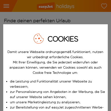
Finde deinen perfekten Urlaub
Ab
COOKIES
Flughafen wählen
Beginne mit der Eingabe für die automatische Vervollständigung. W
Nach
Damit unsere Webseite ordnungsgemäß funktioniert, nutzen
Reiseziel wählen
wir unbedingt erforderliche Cookies.
Mit Ihrer Einwilligung, die Sie jederzeit widerrufen oder
Beginne mit der Eingabe für die automatische Vervollständigung. W
Wann
anpassen können, verwenden wir Cookies sowohl als auch
Reisezeitraum wählen
Cookie freie Technologie um:
Wähle ein Ab- und Rückflugdatum aus.
die Leistung und Funktionalität unserer Webseite zu
Wer
verbessern;
zur Personalisierung von Angeboten in der Werbung, die Sie
auf unserer Website sehen können;
um unsere Marketingleistung zu analysieren;
Suchen
zur Bereitstellung von auf easyJet zugeschnittenen Werbe-