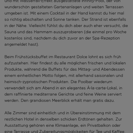
und mit Wasserfall-Effekt ausgestattete Infinity-Pool, der von
wunderschön gestalteten Gartenanlagen und weiten Terrassen
umgeben ist. Mit einem Cocktail in der Hand kannst du hier mal
so richtig abschalten und Sonne tanken. Der Strand ist ebenfalls
in der Nähe. Vielleicht fühlst du dich aber auch eher versucht, die
Sauna und das Hammam auszuprobieren (die einmal pro Woche
kostenlos sind, nachdem du dich zuvor an der Spa-Rezeption
angemeldet hast).
Beim Frühstücksbuffet im Restaurant Dolce lohnt es sich früh
aufzustehen. Hier findest du alle möglichen frischen und lokalen
Produkte, während die Buffets für das Mittag- und Abendessen
einem einheitlichen Motto folgen, mit allerhand saisonalen und
heimisch-zypriotischen Produkten. Die Poolbar wiederum
verwandelt sich am Abend in ein elegantes À-la-carte-Lokal, in
dem raffinierte mediterrane Gerichte und feine Weine serviert
werden. Den grandiosen Meerblick erhält man gratis dazu.
Alle Zimmer sind einheitlich und in Übereinstimmung mit dem
restlichen Hotel in denselben schicken Erdtönen gehalten. Zur
Ausstattung gehören eine Klimaanlage, ein Privatbalkon oder
eine Terrasse und Zubereitungsmöglickeiten für Tee und Kaffee.