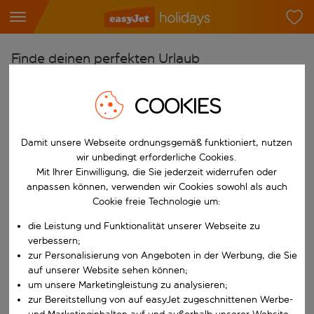
Finde deinen perfekten Urlaub
Ab
COOKIES
Flughafen wählen
Beginne mit der Eingabe für die automatische Vervollständigung. W
Nach
Damit unsere Webseite ordnungsgemäß funktioniert, nutzen
Reiseziel wählen
wir unbedingt erforderliche Cookies.
Mit Ihrer Einwilligung, die Sie jederzeit widerrufen oder
Beginne mit der Eingabe für die automatische Vervollständigung. W
Wann
anpassen können, verwenden wir Cookies sowohl als auch
Cookie freie Technologie um:
Reisezeitraum wählen
die Leistung und Funktionalität unserer Webseite zu
Wähle ein Ab- und Rückflugdatum aus.
Wer
verbessern;
zur Personalisierung von Angeboten in der Werbung, die Sie
auf unserer Website sehen können;
um unsere Marketingleistung zu analysieren;
Suchen
zur Bereitstellung von auf easyJet zugeschnittenen Werbe-