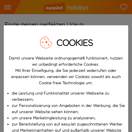
Finde deinen perfekten Urlaub
Ab
COOKIES
Flughafen wählen
Beginne mit der Eingabe für die automatische Vervollständigung. W
Damit unsere Webseite ordnungsgemäß funktioniert, nutzen
Nach
wir unbedingt erforderliche Cookies.
Reiseziel wählen
Mit Ihrer Einwilligung, die Sie jederzeit widerrufen oder
Beginne mit der Eingabe für die automatische Vervollständigung. W
anpassen können, verwenden wir Cookies sowohl als auch
Wann
Cookie freie Technologie um:
Reisezeitraum wählen
die Leistung und Funktionalität unserer Webseite zu
Wähle ein Ab- und Rückflugdatum aus.
Wer
verbessern;
zur Personalisierung von Angeboten in der Werbung, die Sie
auf unserer Website sehen können;
um unsere Marketingleistung zu analysieren;
zur Bereitstellung von auf easyJet zugeschnittenen Werbe-
Suchen
und Marketinginhalten auf und außerhalb unserer Website