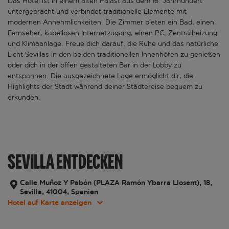
Das Hotel ist in einem alten Palast aus dem 16. Jahrhundert
untergebracht und verbindet traditionelle Elemente mit
modernen Annehmlichkeiten. Die Zimmer bieten ein Bad, einen
Fernseher, kabellosen Internetzugang, einen PC, Zentralheizung
und Klimaanlage. Freue dich darauf, die Ruhe und das natürliche
Licht Sevillas in den beiden traditionellen Innenhöfen zu genießen
oder dich in der offen gestalteten Bar in der Lobby zu
entspannen. Die ausgezeichnete Lage ermöglicht dir, die
Highlights der Stadt während deiner Städtereise bequem zu
erkunden.
SEVILLA ENTDECKEN
Calle Muñoz Y Pabón (PLAZA Ramón Ybarra Llosent), 18,
Sevilla, 41004, Spanien
Hotel auf Karte anzeigen