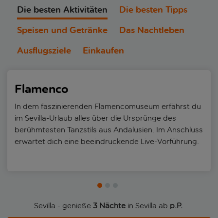
vielseitigen Gastroszene, der farbenfrohen Märkte und
Die besten Aktivitäten
Die besten Tipps
Kunsthandwerksläden oder der historischen Sehenswürdigkeiten
hier bist.
Speisen und Getränke
Das Nachtleben
Ausflugsziele
Einkaufen
Flamenco
In dem faszinierenden Flamencomuseum erfährst du
im Sevilla-Urlaub alles über die Ursprünge des
berühmtesten Tanzstils aus Andalusien. Im Anschluss
erwartet dich eine beeindruckende Live-Vorführung.
Sevilla - genieße
3 Nächte
in Sevilla ab
p.P. 