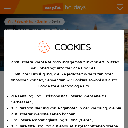
Reiseziel-Hub
Spanien
Sevilla
Urlaub in Sevilla
3
Nächte
p.P. ab
COOKIES
Urlaub anzeigen
Damit unsere Webseite ordnungsgemäß funktioniert, nutzen
Es gelten die AGB
wir unbedingt erforderliche Cookies.
Mit Ihrer Einwilligung, die Sie jederzeit widerrufen oder
Finde deinen perfekten Urlaub
anpassen können, verwenden wir Cookies sowohl als auch
Cookie freie Technologie um:
Ab
die Leistung und Funktionalität unserer Webseite zu
verbessern;
zur Personalisierung von Angeboten in der Werbung, die Sie
Beginne mit der Eingabe für die automatische Vervollständigung. W
Nach
auf unserer Website sehen können;
um unsere Marketingleistung zu analysieren;
zur Bereitstellung von auf easyJet zugeschnittenen Werbe-