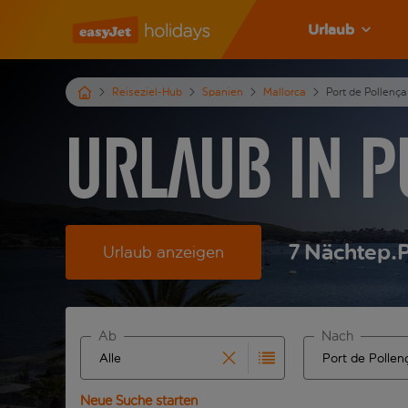
Urlaub
Reiseziel-Hub
Spanien
Mallorca
Port de Pollença
Urlaub in P
7
Nächte
p.P
Urlaub anzeigen
Ab
Nach
Beginne mit der Eingabe für die automatische Ve
Beginne mit der
Neue Suche starten