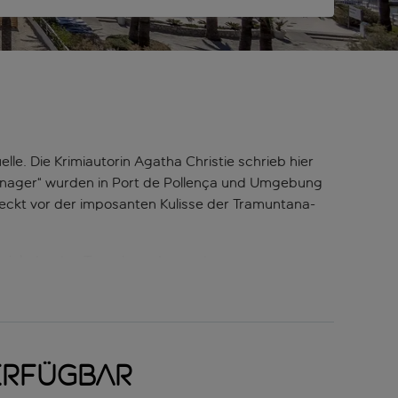
le. Die Krimiautorin Agatha Christie schrieb hier
manager“ wurden in Port de Pollença und Umgebung
rsteckt vor der imposanten Kulisse der Tramuntana-
und einladenden Tapasbars. Im modernen
 umgebenen Sandstrand, und im Nordosten befindet
 Insel mit grandiosem Ausblick auf die
ença mit seinen spektakulären Küstenrouten, die durch
erfügbar
 bevorzugen, gibt es jede Menge Optionen, um beim