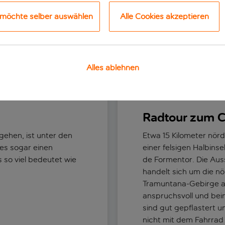
 möchte selber auswählen
Alle Cookies akzeptieren
Alles ablehnen
Die besten Dinge, die man tun kann
Strände
Radtour zum C
ehen, ist unter den
Etwa 15 Kilometer nörd
 es sogar einen
einer felsigen Halbins
 so viel bedeutet wie
de Formentor. Die Auss
handelt sich um die nö
Tramuntana-Gebirge auf
anspruchsvoll und bein
sind gut gepflastert u
nicht mit dem Fahrrad