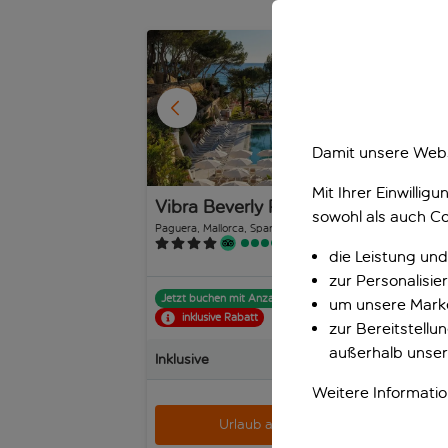
Radeln die majestätische Landschaft Mallorcas zu
1
/
27
Damit unsere Webs
Mit Ihrer Einwilli
Vibra Beverly Playa
Va
sowohl als auch Co
Ho
Paguera, Mallorca, Spanien
Pagu
2.136 Bewertungen
die Leistung und
zur Personalisi
Jetzt buchen mit Anzahlung p.P.
Jet
um unsere Marke
inklusive Rabatt
zur Bereitstell
außerhalb unser
Inklusive
Inkl
Weitere Informati
p.P. ab
Urlaub anzeigen