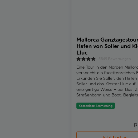
Mallorca Ganztagestour
Hafen von Soller und Kl
Lluc
5649 Bewertungen
Eine Tour in den Norden Mallor
verspricht ein facettenreiches E
Erkunden Sie Soller, den Hafen
Soller und das Kloster Lluc auf
einzigartige Weise – per Bus, Z
Straßenbahn und Boot. Begleit
werden Sie von einem ortskund
Guide, der spannende Einblicke 
Kostenlose Stornierung
Juan, einer unserer erfahrenen
Tourguides, erzählt: „Vor dem 
Eisenbahn war Soller nur mit 
p
erreichbar. Der Handel lief vor 
mit Frankreich, kaum mit dem 
Jetzt buchen