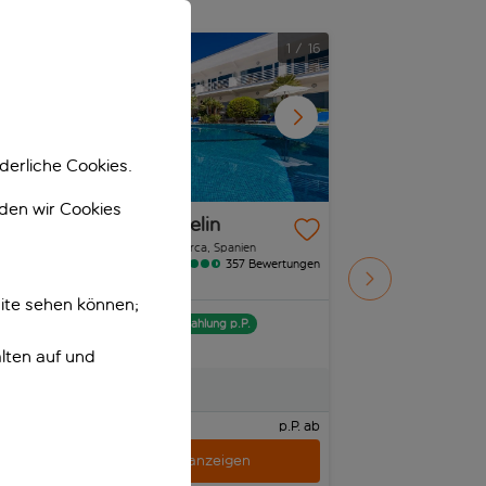
/
22
1
/
16
derliche Cookies.
nden wir Cookies
Hoposa Montelin
Llevant Apart
Port de Pollença, Mallorca, Spanien
Port de Pollença, Mallo
357 Bewertungen
ungen
ite sehen können;
Jetzt buchen mit Anzahlung p.P.
Jetzt buchen mit Anza
inklusive Rabatt
inklusive Rabatt
lten auf und
Inklusive
Inklusive
P. ab
p.P. ab
Urlaub anzeigen
Urlaub 