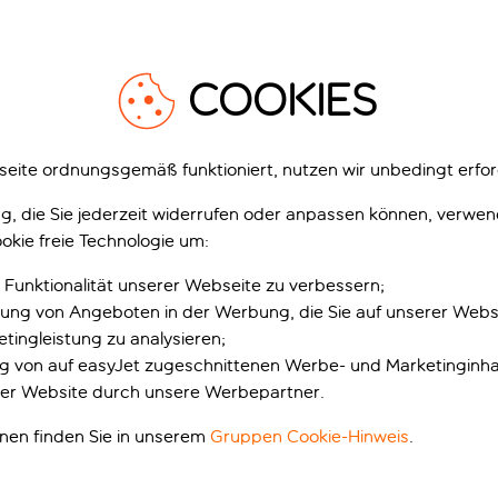
 bewundern.
1
/
26
1
COOKIES
eite ordnungsgemäß funktioniert, nutzen wir unbedingt erfor
gung, die Sie jederzeit widerrufen oder anpassen können, verwe
lentin Grand Park
Vibra Palma Cactus
okie freie Technologie um:
tel
Hotel
era, Mallorca, Spanien
Playa de Palma, Mallorca, Spanien
 Funktionalität unserer Webseite zu verbessern;
1.063 Bewertungen
479 Bewert
erung von Angeboten in der Werbung, die Sie auf unserer Webs
zt buchen mit Anzahlung p.P.
Jetzt buchen mit Anzahlung p.P.
tingleistung zu analysieren;
inklusive Rabatt
inklusive Rabatt
ung von auf easyJet zugeschnittenen Werbe- und Marketinginha
er Website durch unsere Werbepartner.
usive
Inklusive
onen finden Sie in unserem
Gruppen Cookie-Hinweis
.
p.P. ab
p.
Urlaub anzeigen
Urlaub anzeigen