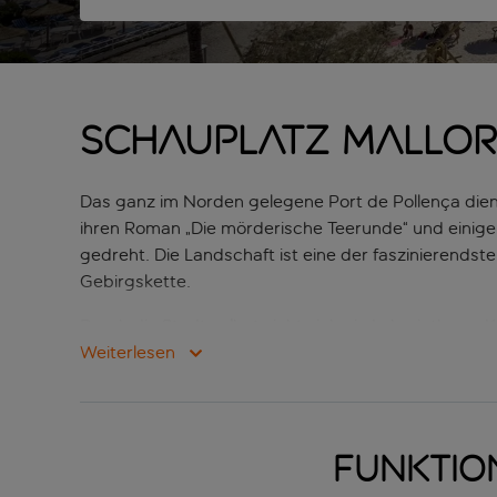
Schauplatz Mallo
Das ganz im Norden gelegene Port de Pollença dient S
ihren Roman „Die mörderische Teerunde“ und einig
gedreht. Die Landschaft ist eine der faszinierendst
Gebirgskette.
Durch die Stadt selbst zieht sich ein Labyrinth vo
Hafenbereich erwarten dich gut besuchte Bars und
Weiterlesen
sich eine dünn besiedelte Halbinsel, die zum Leuch
windumtoste Küste.
Palma ist zwar die offizielle Hauptstadt von Mallorc
Funktio
das Tramuntana-Gebirge und weiter ins Inland führ