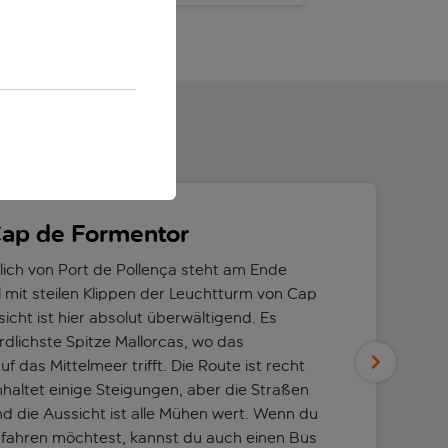
ap de Formentor
lich von Port de Pollença steht am Ende
el mit steilen Klippen der Leuchtturm von Cap
icht ist hier absolut überwältigend. Es
rdlichste Spitze Mallorcas, wo das
 das Mittelmeer trifft. Die Route ist recht
haltet einige Steigungen, aber die Straßen
nd die Aussicht ist alle Mühen wert. Wenn du
 fahren möchtest, kannst du auch einen Bus