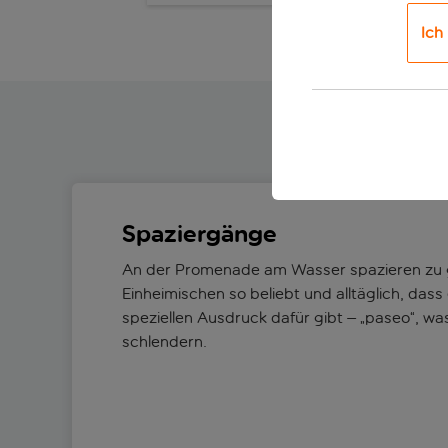
Ich
Spaziergänge
An der Promenade am Wasser spazieren zu g
Einheimischen so beliebt und alltäglich, dass
speziellen Ausdruck dafür gibt – „paseo“, was
schlendern.