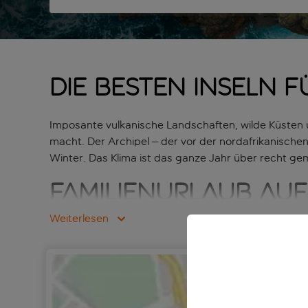
Die besten Inseln 
Imposante vulkanische Landschaften, wilde Küsten u
macht. Der Archipel – der vor der nordafrikanischen 
Winter. Das Klima ist das ganze Jahr über recht gem
Familienurlaub au
Weiterlesen
Wer nur im Sand selig wird, hat beim Kanaren-Urla
markant schwarzen Sand. Auf
Teneriffa
,
Lanzarote
abends dann zu einem Restaurant an der Strandpro
Beispiel die scharfe Mojo-Sauce oder gegrillter M