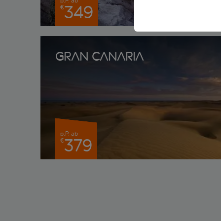
p.P. ab
p.P. ab
349
41
€
€
Gran Canaria
p.P. ab
379
€