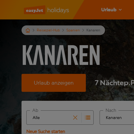
Urlaub
Reiseziel-Hub
Spanien
Kanaren
Kanaren
7
Nächte
p.P
Urlaub anzeigen
Ab
Nach
Beginne mit der Eingabe für die automatische Ve
Beginne mit der
Neue Suche starten