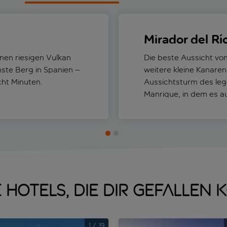
Mirador del Rí
inen riesigen Vulkan
Die beste Aussicht vo
hste Berg in Spanien –
weitere kleine Kanare
cht Minuten.
Aussichtsturm des leg
Manrique, in dem es au
 Hotels, die dir gefallen
1
/
19