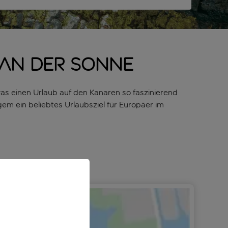
 an der Sonne
as einen Urlaub auf den Kanaren so faszinierend
ngem ein beliebtes Urlaubsziel für Europäer im
kanische Landschaften im Hintergrund, andere haben
orte, wo du den Tag im und am Wasser verbringen und
erichte mit kanarischem Einschlag serviert – zum
bhaften Bars und Clubs begeistert sein.
gen