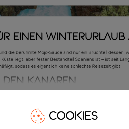
für einen Winterurlaub
nd die berühmte Mojo-Sauce sind nur ein Bruchteil dessen, w
Küste liegt, aber fester Bestandteil Spaniens ist – ist seit La
äßigt, sodass es eigentlich keine schlechte Reisezeit gibt.
f den Kanaren
ub die Wahl aus unzähligen Stränden – einige haben wilde vul
und
Gran Canaria
findest du viele familienfreundliche Ferien
menade spazieren kannst. In den meisten werden spanische G
COOKIES
ajorero-Käse mit Palmhonig. Und Nachtschwärmer werden von le
Kanaren auf der Karte
Karte anzei