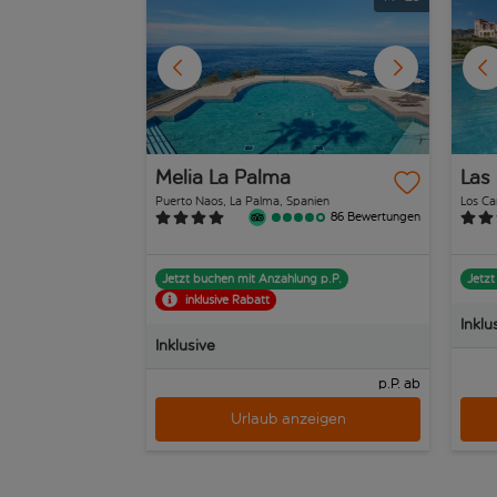
Melia La Palma
Las
Puerto Naos, La Palma, Spanien
Los Ca
86 Bewertungen
Jetzt buchen mit Anzahlung p.P.
Jetzt
inklusive Rabatt
Inklu
Inklusive
p.P. ab
Urlaub anzeigen