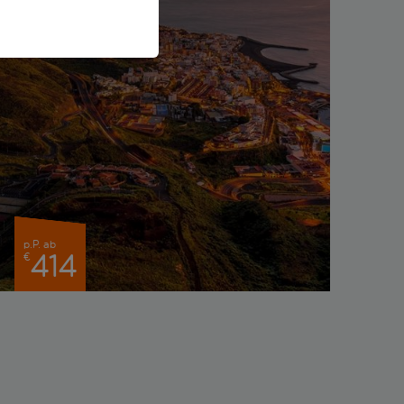
p.P. ab
414
€