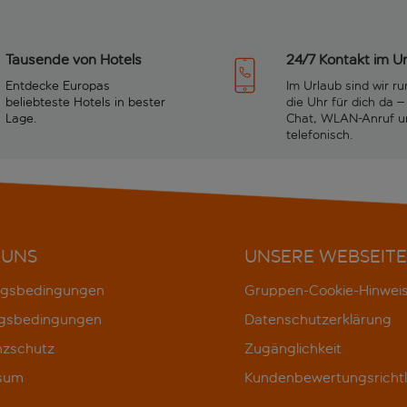
Tausende von Hotels
24/7 Kontakt im U
Entdecke Europas
Im Urlaub sind wir r
beliebteste Hotels in bester
die Uhr für dich da –
Lage.
Chat, WLAN-Anruf u
telefonisch.
 UNS
UNSERE WEBSEITE
gsbedingungen
Gruppen-Cookie-Hinwei
gsbedingungen
Datenschutzerklärung
nzschutz
Zugänglichkeit
sum
Kundenbewertungsrichtl