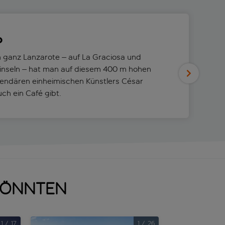
o
n ganz Lanzarote – auf La Graciosa und
ninseln – hat man auf diesem 400 m hohen
endären einheimischen Künstlers César
ch ein Café gibt.
 könnten
1
/
17
1
/
26