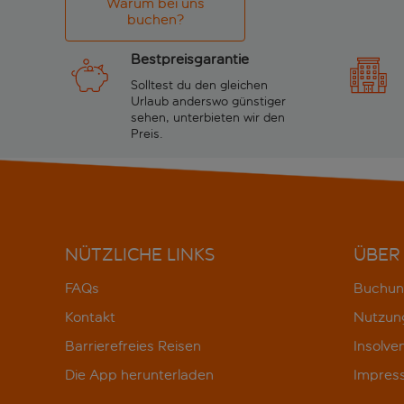
Warum bei uns
buchen?
Bestpreisgarantie
Solltest du den gleichen
Urlaub anderswo günstiger
sehen, unterbieten wir den
Preis.
NÜTZLICHE LINKS
ÜBER
FAQs
Buchun
Kontakt
Nutzun
Barrierefreies Reisen
Insolve
Die App herunterladen
Impres