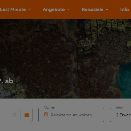
Last Minute
Angebote
Reiseziele
Info
. ab
Wann
Wer
Reisezeitraum wählen
rvollständigung. Wenn für den Abflughafen automatisch vervol
 Eingabe für die automatische Vervollständigung. Wenn für de
Wähle ein Ab- und Rückflugdatum aus.