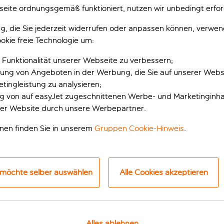
ote, Wandern auf Tene
eite ordnungsgemäß funktioniert, nutzen wir unbedingt erfor
gung, die Sie jederzeit widerrufen oder anpassen können, verwe
 Wenn du die typischen Urlaubsorte links liegen lässt, kannst
okie freie Technologie um:
n. Im Norden Teneriffas gibt es Bananenplantagen und ursp
rum gibt es den Nationalpark Timanfaya und ein paar tolle Str
 Funktionalität unserer Webseite zu verbessern;
ecke die Kanarischen I
e Sanddünen und berühmte Restaurants zu bieten. Hier gibt e
erung von Angeboten in der Werbung, die Sie auf unserer Webs
tingleistung zu analysieren;
ung von auf easyJet zugeschnittenen Werbe- und Marketinginha
er Website durch unsere Werbepartner.
onen finden Sie in unserem
Gruppen Cookie-Hinweis
.
arote
 möchte selber auswählen
Alle Cookies akzeptieren
Alles ablehnen