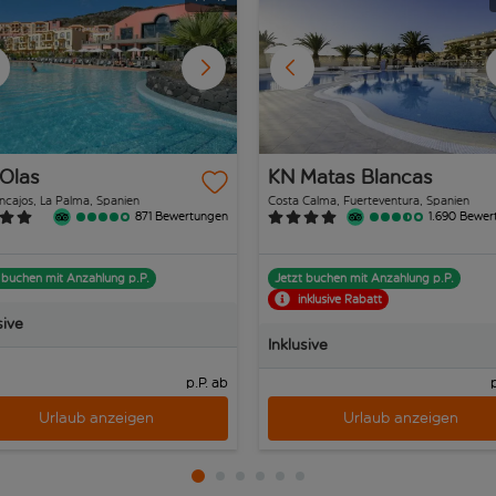
 Olas
KN Matas Blancas
ncajos, La Palma, Spanien
Costa Calma, Fuerteventura, Spanien
871 Bewertungen
1.690 Bewer
 buchen mit Anzahlung p.P.
Jetzt buchen mit Anzahlung p.P.
inklusive Rabatt
sive
Inklusive
p.P. ab
Urlaub anzeigen
Urlaub anzeigen