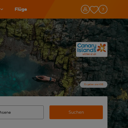
Flüge
Es gelten die AGB
Suchen
lständigte Ergebnisse verfügbar sind, verwende die Tabulato
n Zielflughafen automatisch vervollständigte Ergebnisse verf