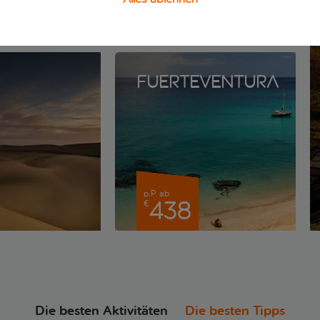
3
Fuerteventura
p.P. ab
438
€
Die besten Aktivitäten
Die besten Tipps