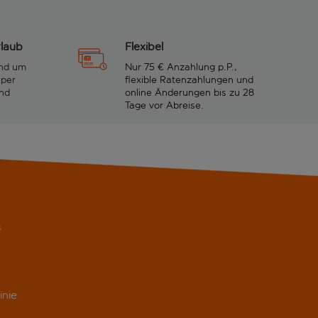
rlaub
Flexibel
und um
Nur 75 € Anzahlung p.P.,
 per
flexible Ratenzahlungen und
nd
online Änderungen bis zu 28
Tage vor Abreise.
s
inie