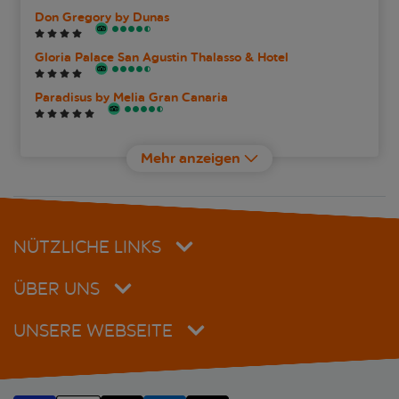
Don Gregory by Dunas
Gloria Palace San Agustin Thalasso & Hotel
Paradisus by Melia Gran Canaria
San Agustin Beach Club
Mehr anzeigen
NÜTZLICHE LINKS
ÜBER UNS
UNSERE WEBSEITE