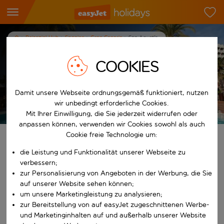
Reiseziel-Hub
Spanien
Gran Canaria
San Agustín
Urlaub in San Agustin
COOKIES
7
Nächte
p.P. ab
Damit unsere Webseite ordnungsgemäß funktioniert, nutzen
Urlaub anzeigen
wir unbedingt erforderliche Cookies.
Es gelten die AGB
Mit Ihrer Einwilligung, die Sie jederzeit widerrufen oder
anpassen können, verwenden wir Cookies sowohl als auch
Cookie freie Technologie um:
Finde deinen perfekten Urlaub
die Leistung und Funktionalität unserer Webseite zu
verbessern;
Ab
zur Personalisierung von Angeboten in der Werbung, die Sie
auf unserer Website sehen können;
Beginne mit der Eingabe für die automatische Vervollständigung. W
um unsere Marketingleistung zu analysieren;
Nach
zur Bereitstellung von auf easyJet zugeschnittenen Werbe-
und Marketinginhalten auf und außerhalb unserer Website