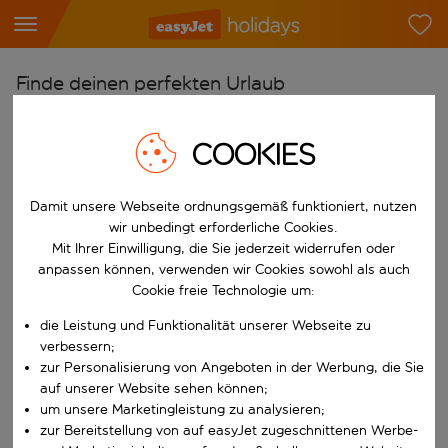
Finde deinen perfekten Urlaub
Ab
COOKIES
Flughafen wählen
Beginne mit der Eingabe für die automatische Vervollständigung. W
Nach
Damit unsere Webseite ordnungsgemäß funktioniert, nutzen
Reiseziel wählen
wir unbedingt erforderliche Cookies.
Mit Ihrer Einwilligung, die Sie jederzeit widerrufen oder
Beginne mit der Eingabe für die automatische Vervollständigung. W
Wann
anpassen können, verwenden wir Cookies sowohl als auch
Cookie freie Technologie um:
Reisezeitraum wählen
Wähle ein Ab- und Rückflugdatum aus.
die Leistung und Funktionalität unserer Webseite zu
Wer
verbessern;
zur Personalisierung von Angeboten in der Werbung, die Sie
auf unserer Website sehen können;
um unsere Marketingleistung zu analysieren;
Suchen
zur Bereitstellung von auf easyJet zugeschnittenen Werbe-