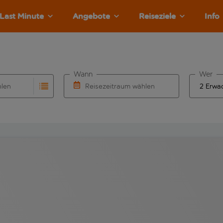
Last Minute
Angebote
Reiseziele
Info
Wann
Wer
hlen
Reisezeitraum wählen
llständigung. Wenn für den Abflughafen automatisch vervolls
Eingabe für die automatische Vervollständigung. Wenn für den
Wähle ein Ab- und Rückflugdatum aus.