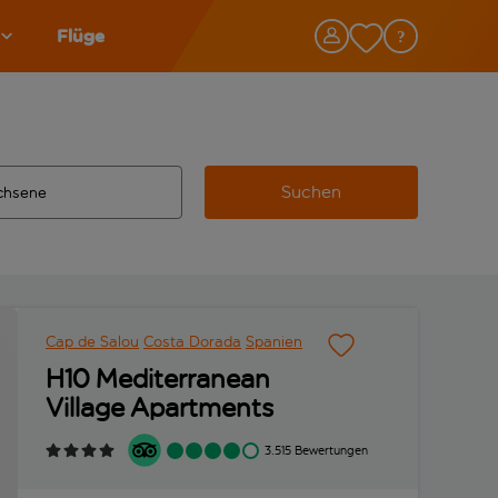
Flüge
Suchen
tändigte Ergebnisse verfügbar sind, verwende die Tabulatorta
 Zielflughafen automatisch vervollständigte Ergebnisse verfü
Cap de Salou
Costa Dorada
Spanien
H10 Mediterranean
Village Apartments
3.515 Bewertungen