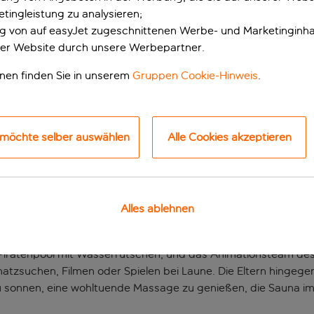
tingleistung zu analysieren;
ung von auf easyJet zugeschnittenen Werbe- und Marketinginha
er Website durch unsere Werbepartner.
onen finden Sie in unserem
Gruppen Cookie-Hinweis
.
 möchte selber auswählen
Alle Cookies akzeptieren
ab der Heimat in Cap
Strand entfernt im Urlaubszentrum Cap de Salou liegt, kommt 
Alles ablehnen
 Piratenpool mit Wasserrutschen, und das Animationsteam des
tzsuchen, Filmen oder Spielen bei Laune. Die Eltern hingegen
 sonnen, eine wohltuende Massage zu genießen, die Sauna im