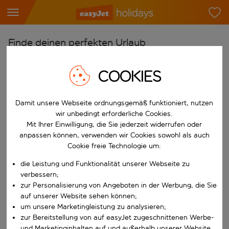
Finde deinen perfekten Urlaub
Ab
COOKIES
Flughafen wählen
Beginne mit der Eingabe für die automatische Vervollständigung. W
Nach
Damit unsere Webseite ordnungsgemäß funktioniert, nutzen
wir unbedingt erforderliche Cookies.
Reiseziel wählen
Mit Ihrer Einwilligung, die Sie jederzeit widerrufen oder
Beginne mit der Eingabe für die automatische Vervollständigung. W
anpassen können, verwenden wir Cookies sowohl als auch
Wann
Cookie freie Technologie um:
Reisezeitraum wählen
die Leistung und Funktionalität unserer Webseite zu
Wähle ein Ab- und Rückflugdatum aus.
Wer
verbessern;
zur Personalisierung von Angeboten in der Werbung, die Sie
auf unserer Website sehen können;
um unsere Marketingleistung zu analysieren;
zur Bereitstellung von auf easyJet zugeschnittenen Werbe-
Suchen
und Marketinginhalten auf und außerhalb unserer Website