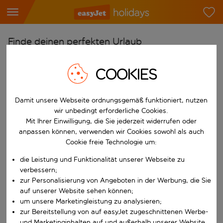
Finde deinen perfekten Urlaub
Ab
COOKIES
Flughafen wählen
Beginne mit der Eingabe für die automatische Vervollständigung. W
Nach
Damit unsere Webseite ordnungsgemäß funktioniert, nutzen
wir unbedingt erforderliche Cookies.
Reiseziel wählen
Mit Ihrer Einwilligung, die Sie jederzeit widerrufen oder
Beginne mit der Eingabe für die automatische Vervollständigung. W
anpassen können, verwenden wir Cookies sowohl als auch
Wann
Cookie freie Technologie um:
Reisezeitraum wählen
die Leistung und Funktionalität unserer Webseite zu
Wähle ein Ab- und Rückflugdatum aus.
Wer
verbessern;
zur Personalisierung von Angeboten in der Werbung, die Sie
auf unserer Website sehen können;
um unsere Marketingleistung zu analysieren;
zur Bereitstellung von auf easyJet zugeschnittenen Werbe-
Suchen
und Marketinginhalten auf und außerhalb unserer Website