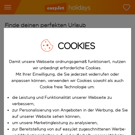
Finde deinen perfekten Urlaub
Ab
COOKIES
Flughafen wählen
Beginne mit der Eingabe für die automatische Vervollständigung. W
Nach
Damit unsere Webseite ordnungsgemäß funktioniert, nutzen
Reiseziel wählen
wir unbedingt erforderliche Cookies.
Mit Ihrer Einwilligung, die Sie jederzeit widerrufen oder
Beginne mit der Eingabe für die automatische Vervollständigung. W
Wann
anpassen können, verwenden wir Cookies sowohl als auch
Cookie freie Technologie um:
Reisezeitraum wählen
die Leistung und Funktionalität unserer Webseite zu
Wähle ein Ab- und Rückflugdatum aus.
Wer
verbessern;
zur Personalisierung von Angeboten in der Werbung, die Sie
auf unserer Website sehen können;
um unsere Marketingleistung zu analysieren;
Suchen
zur Bereitstellung von auf easyJet zugeschnittenen Werbe-