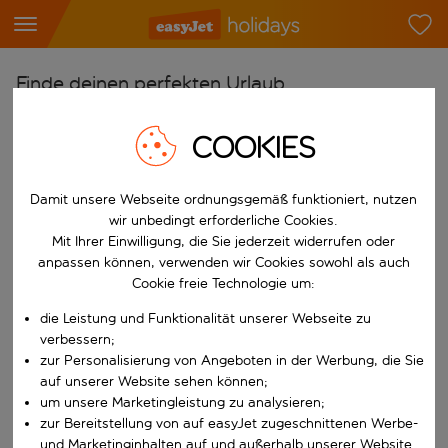
Finde deinen perfekten Urlaub
Ab
COOKIES
Flughafen wählen
Beginne mit der Eingabe für die automatische Vervollständigung. W
Nach
Damit unsere Webseite ordnungsgemäß funktioniert, nutzen
wir unbedingt erforderliche Cookies.
Reiseziel wählen
Mit Ihrer Einwilligung, die Sie jederzeit widerrufen oder
Beginne mit der Eingabe für die automatische Vervollständigung. W
anpassen können, verwenden wir Cookies sowohl als auch
Wann
Cookie freie Technologie um:
Reisezeitraum wählen
die Leistung und Funktionalität unserer Webseite zu
Wähle ein Ab- und Rückflugdatum aus.
Wer
verbessern;
zur Personalisierung von Angeboten in der Werbung, die Sie
auf unserer Website sehen können;
um unsere Marketingleistung zu analysieren;
zur Bereitstellung von auf easyJet zugeschnittenen Werbe-
Suchen
und Marketinginhalten auf und außerhalb unserer Website