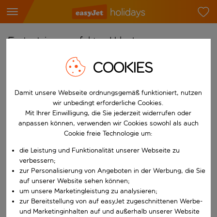
Finde deinen perfekten Urlaub
Ab
COOKIES
Flughafen wählen
Beginne mit der Eingabe für die automatische Vervollständigung. W
Damit unsere Webseite ordnungsgemäß funktioniert, nutzen
Nach
wir unbedingt erforderliche Cookies.
Reiseziel wählen
Mit Ihrer Einwilligung, die Sie jederzeit widerrufen oder
anpassen können, verwenden wir Cookies sowohl als auch
Beginne mit der Eingabe für die automatische Vervollständigung. W
Wann
Cookie freie Technologie um:
Reisezeitraum wählen
die Leistung und Funktionalität unserer Webseite zu
Wähle ein Ab- und Rückflugdatum aus.
verbessern;
Wer
zur Personalisierung von Angeboten in der Werbung, die Sie
auf unserer Website sehen können;
um unsere Marketingleistung zu analysieren;
zur Bereitstellung von auf easyJet zugeschnittenen Werbe-
Suchen
und Marketinginhalten auf und außerhalb unserer Website