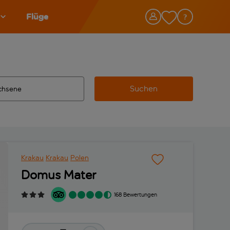
Flüge
Suchen
tändigte Ergebnisse verfügbar sind, verwende die Tabulatorta
 Zielflughafen automatisch vervollständigte Ergebnisse verfü
Krakau
Krakau
Polen
Domus Mater
168 Bewertungen