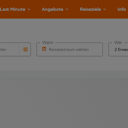
Last Minute
Angebote
Reiseziele
Info
Wann
Wer
hlen
Reisezeitraum wählen
llständigung. Wenn für den Abflughafen automatisch vervolls
Eingabe für die automatische Vervollständigung. Wenn für den
Wähle ein Ab- und Rückflugdatum aus.