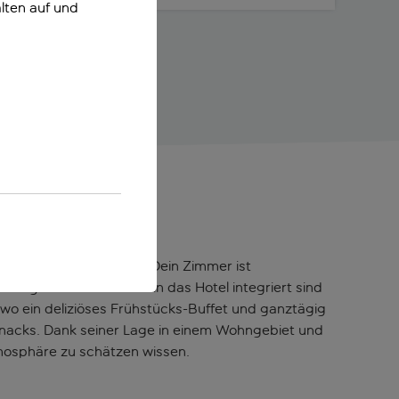
lten auf und
hr bestens angebunden. Dein Zimmer ist
Programme. Ebenfalls in das Hotel integriert sind
 wo ein deliziöses Frühstücks-Buffet und ganztägig
 Snacks. Dank seiner Lage in einem Wohngebiet und
tmosphäre zu schätzen wissen.