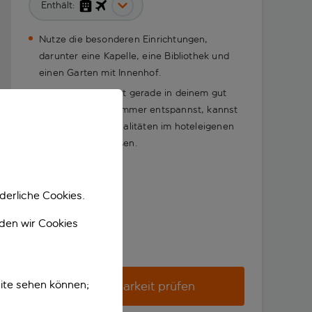
Enthält:
Nutze die besonderen Einrichtungen,
darunter eine Kapelle, eine Bibliothek und
einen Garten mit Innenhof.
Wenn du dich nicht gerade in deinem gut
ausgestatteten Zimmer entspannst, kannst
du polnische Spezialitäten im hoteleigenen
Restaurant genießen.
derliche Cookies.
nden wir Cookies
ite sehen können;
Verfügbarkeit prüfen