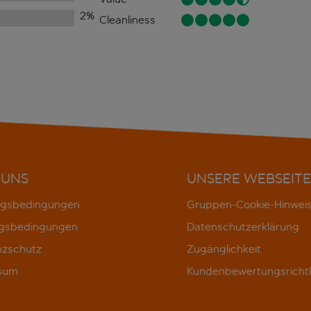
2
%
Cleanliness
 UNS
UNSERE WEBSEITE
gsbedingungen
Gruppen-Cookie-Hinwei
gsbedingungen
Datenschutzerklärung
nzschutz
Zugänglichkeit
sum
Kundenbewertungsrichtl