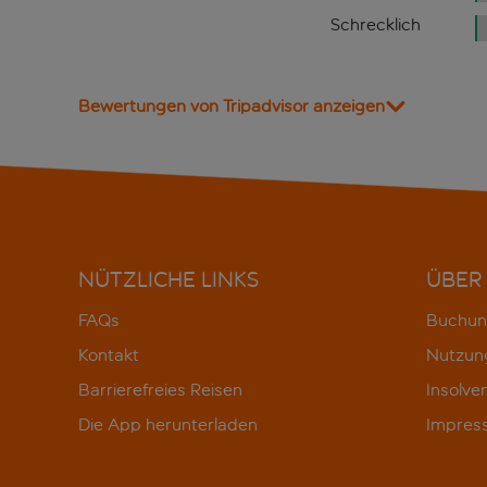
Schrecklich
Bewertungen von Tripadvisor anzeigen
NÜTZLICHE LINKS
ÜBER
FAQs
Buchun
Kontakt
Nutzun
Barrierefreies Reisen
Insolve
Die App herunterladen
Impres